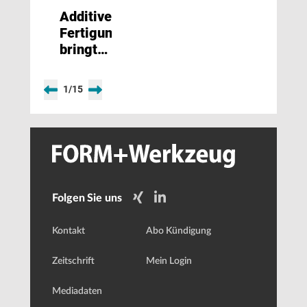
Additive
Fertigung
bringt
Licht
ins
1
/
15
Dunkel
Folgen Sie uns
Kontakt
Abo Kündigung
Zeitschrift
Mein Login
Mediadaten