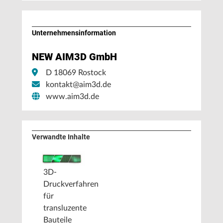
Unternehmens­information
NEW AIM3D GmbH
D 18069 Rostock
kontakt@aim3d.de
www.aim3d.de
Verwandte Inhalte
3D-
Druckverfahren
für
transluzente
Bauteile