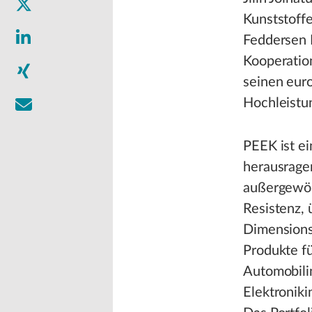
Kunststoffe
Feddersen 
Kooperation
seinen eur
Hochleistu
PEEK ist ei
herausrage
außergewöh
Resistenz,
Dimensions
Produkte f
Automobilin
Elektronik