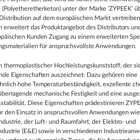
 (Polyetheretherketon) unter der Marke ‘ZYPEEK‘ ü
Distribution auf dem europäischen Markt vertreiben
 erweitert das Produktangebot des Distributors und
opäischen Kunden Zugang zu einem erweiterten Sp
ngsmaterialien für anspruchsvollste Anwendungen.
n thermoplastischer Hochleistungskunststoff, der si
nde Eigenschaften auszeichnet: Dazu gehören eine
nlich hohe Temperaturbeständigkeit, exzellente c
 überragende mechanische Festigkeit und eine ausg
stabilität. Diese Eigenschaften prädestinieren ZYP
ür den Einsatz in anspruchsvollen Anwendungen wie
dustrie, der Luft- und Raumfahrt, der Elektro- und
industrie (E&E) sowie in verschiedenen Industriean