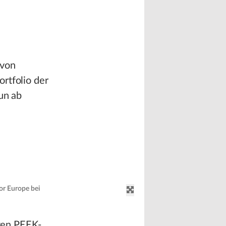
 von
rtfolio der
un ab
or Europe bei
igen PEEK-