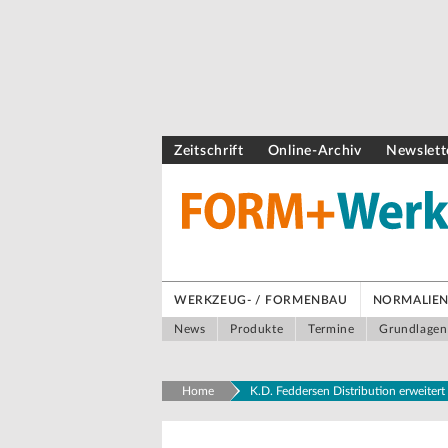
Zeitschrift
Online-Archiv
Newslett
WERKZEUG- / FORMENBAU
NORMALIEN 
News
Produkte
Termine
Grundlagen
Home
K.D. Feddersen Distribution erweiter