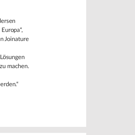
dersen
 Europa“,
in Joinature
K-Lösungen
 zu machen.
erden.“