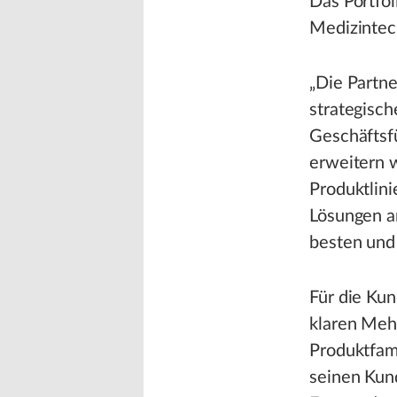
Das Portfol
Medizintec
„Die Partner
strategisch
Geschäftsf
erweitern w
Produktlin
Lösungen an
besten und 
Für die Kun
klaren Mehr
Produktfam
seinen Kun