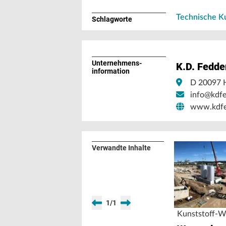
Technische Ku
Schlagworte
Unternehmens­
K.D. Fedd
information
D 20097 
info@kdf
www.kdfe
Verwandte Inhalte
1
/
1
Kunststoff-W