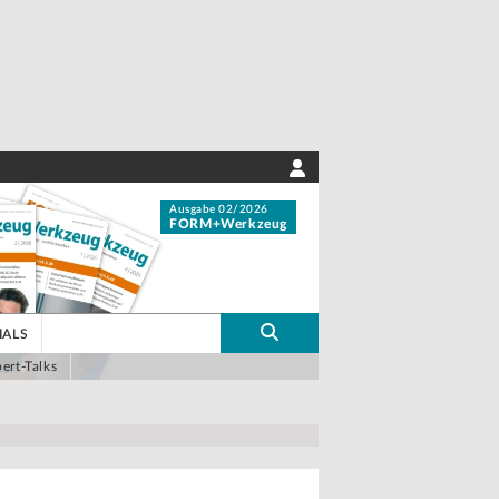
Ausgabe 02/2026
FORM+Werkzeug
IALS
ert-Talks