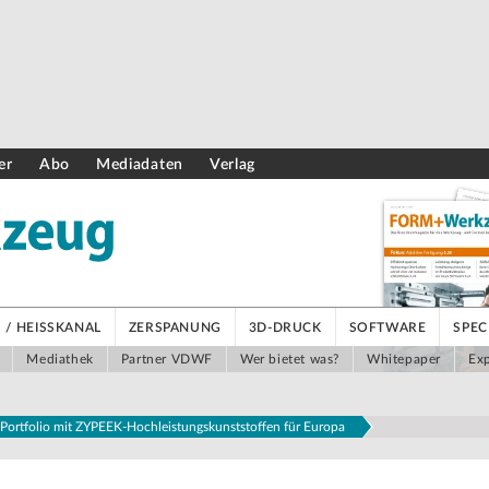
er
Abo
Mediadaten
Verlag
/ HEISSKANAL
ZERSPANUNG
3D-DRUCK
SOFTWARE
SPEC
Mediathek
Partner VDWF
Wer bietet was?
Whitepaper
Exp
t Portfolio mit ZYPEEK-Hochleistungskunststoffen für Europa