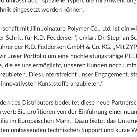
io umfasst auch spezielle Typen, die für Anwendung
hnik eingesetzt werden können.
schaft mit Jilin Joinature Polymer Co., Ltd. ist ein w
er Schritt für K.D. Feddersen“, erklärt Dr. Stephan Sc
ührer der K.D. Feddersen GmbH & Co. KG. „Mit ZY
ir unser Portfolio um eine hochleistungsfähige PEE
ie, die es uns ermöglicht, unseren Kunden noch umf
zubieten. Dies unterstreicht unser Engagement, ste
innovativsten Kunststoffe anzubieten.“
den des Distributors bedeutet diese neue Partnersc
wert: Sie profitieren von der Einführung einer neu
ilie im Europäischen Markt. Dazu bietet das Unte
den umfassenden technischen Support und kurze W