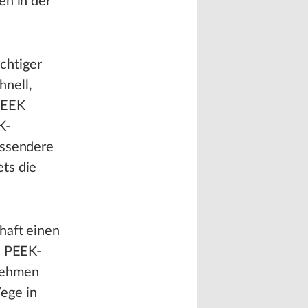
en in der
ichtiger
hnell,
PEEK
K-
assendere
ts die
haft einen
n PEEK-
rnehmen
ege in