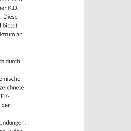
ber K.D.
. Diese
 bietet
ektrum an
ch durch
hemische
ezeichnete
EEK-
 der
wendungen.