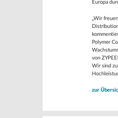
Europa durc
„Wir freue
Distributio
kommentiert
Polymer Co.
Wachstumsst
von ZYPEEK
Wir sind zu
Hochleistu
zur Übersi