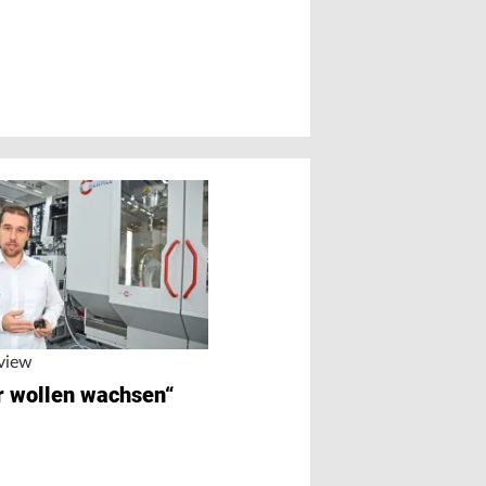
rview
r wollen wachsen“
Vollhartmetall-Schaftf
Gemacht für ‘He