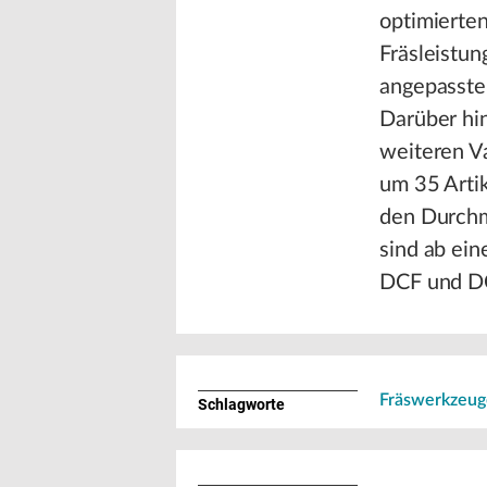
optimierte
Fräsleistun
angepasste
Darüber hi
weiteren V
um 35 Arti
den Durchm
sind ab ein
DCF und DC
Fräswerkzeug
Schlagworte