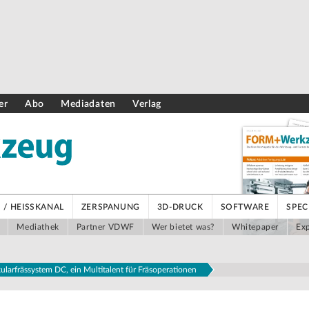
er
Abo
Mediadaten
Verlag
/ HEISSKANAL
ZERSPANUNG
3D-DRUCK
SOFTWARE
SPEC
Mediathek
Partner VDWF
Wer bietet was?
Whitepaper
Exp
larfrässystem DC, ein Multitalent für Fräsoperationen