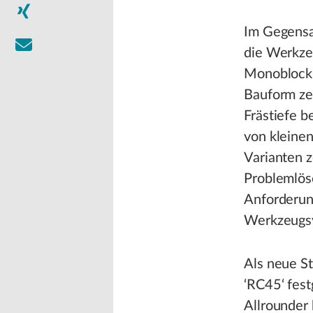
Im Gegensa
die Werkze
Monoblock-
Bauform zei
Frästiefe 
von kleine
Varianten z
Problemlös
Anforderun
Werkzeugsy
Als neue S
‘RC45‘ fest
Allrounder