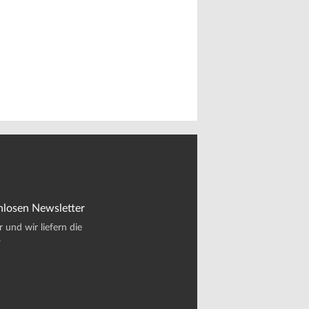
Duty‘
nlosen Newsletter
und wir liefern die
.