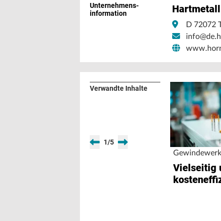
Unternehmens­
Hartmetal
information
D 72072 
info@de.
www.horn
Verwandte Inhalte
1
/
5
Gewindewerk
Vielseitig
kosteneffi