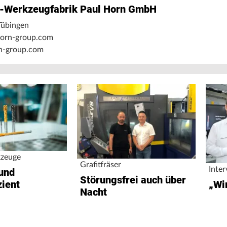
l-Werkzeugfabrik Paul Horn GmbH
Tübingen
horn-group.com
-group.com
zeuge
Grafitfräser
Inte
 und
Störungsfrei auch über
„Wi
zient
Nacht