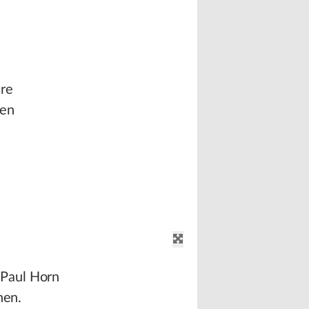
ere
ten
 Paul Horn
nen.