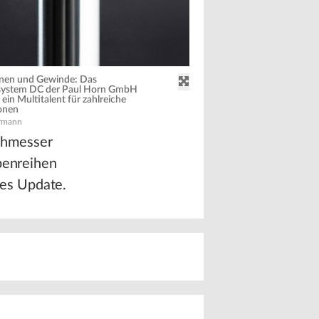
nnen und Gewinde: Das
ssystem DC der Paul Horn GmbH
s ein Multitalent für zahlreiche
onen
rmann
chmesser
ypenreihen
es Update.