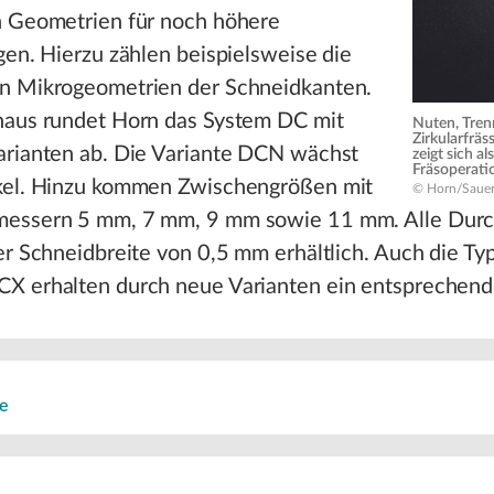
n Geometrien für noch höhere
gen. Hierzu zählen beispielsweise die
n Mikrogeometrien der Schneidkanten.
naus rundet Horn das System DC mit
Nuten, Tre
Zirkularfrä
arianten ab. Die Variante DCN wächst
zeigt sich al
Fräsoperati
kel. Hinzu kommen Zwischengrößen mit
© Horn/Saue
essern 5 mm, 7 mm, 9 mm sowie 11 mm. Alle Dur
er Schneidbreite von 0,5 mm erhältlich. Auch die T
X erhalten durch neue Varianten ein entsprechend
e