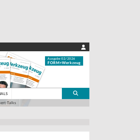
Ausgabe 02/2026
FORM+Werkzeug
IALS
ert-Talks