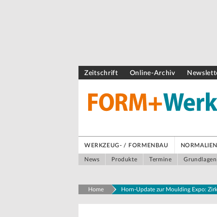
Zeitschrift
Online-Archiv
Newslett
WERKZEUG- / FORMENBAU
NORMALIEN 
News
Produkte
Termine
Grundlagen
Home
Horn-Update zur Moulding Expo: Zirku