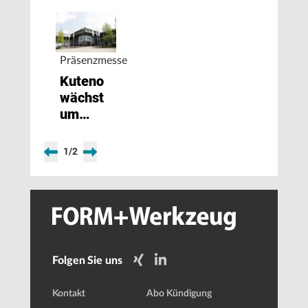
Präsenzmesse
Kuteno
wächst
um
zusätzliche
Halle
1
/
2
Folgen Sie uns
Kontakt
Abo Kündigung