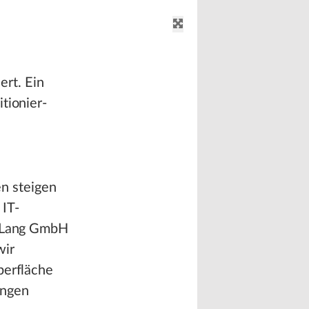
rt. Ein
tionier-
n steigen
 IT-
r Lang GmbH
wir
berfläche
ungen