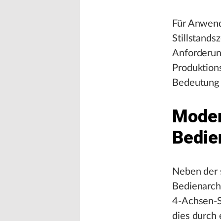
Für Anwend
Stillstands
Anforderung
Produktion
Bedeutung u
Moder
Bedie
Neben der 
Bedienarchi
4-Achsen-S
dies durch 