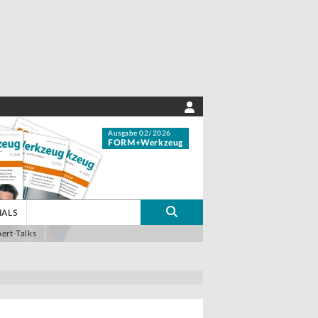
Ausgabe 02/2026
FORM+Werkzeug
IALS
ert-Talks