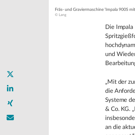
Fräs- und Graviermaschine ‘Impala 900S m
© Lang
Die Impala
Spritzgieß
hochdynamis
und Wiederh
Bearbeitun
„Mit der z
die Anforde
Systeme de
& Co. KG. 
insbesonder
an die akt