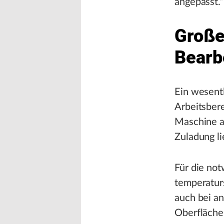
angepasst.“
Große
Bearb
Ein wesent
Arbeitsber
Maschine a
Zuladung li
Für die not
temperaturs
auch bei a
Oberflächen