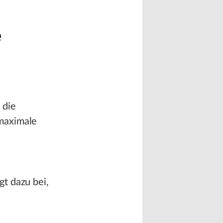
e
 die
 maximale
t dazu bei,