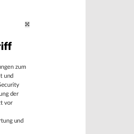
iff
ungen zum
it und
Security
ung der
t vor
rtung und