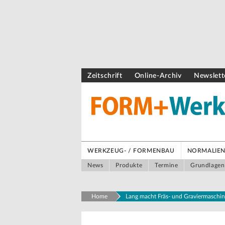
Zeitschrift
Online-Archiv
Newslett
WERKZEUG- / FORMENBAU
NORMALIEN 
News
Produkte
Termine
Grundlagen
Home
Lang macht Fräs- und Graviermaschine