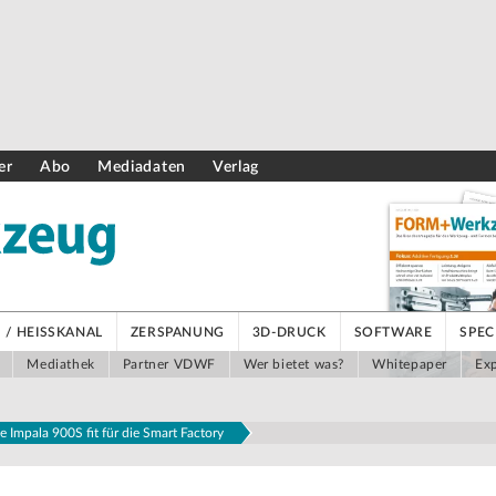
er
Abo
Mediadaten
Verlag
/ HEISSKANAL
ZERSPANUNG
3D-DRUCK
SOFTWARE
SPEC
Mediathek
Partner VDWF
Wer bietet was?
Whitepaper
Exp
 Impala 900S fit für die Smart Factory