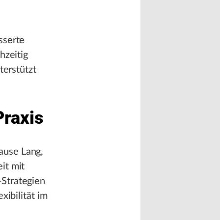
sserte
hzeitig
terstützt
Praxis
ause Lang,
it mit
Strategien
xibilität im
e