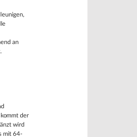
leunigen,
lle
mend an
.
nd
g kommt der
änzt wird
s mit 64-