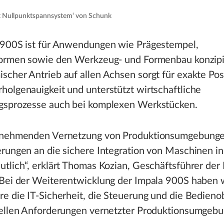
it Nullpunktspannsystem‘ von Schunk
 900S ist für Anwendungen wie Prägestempel,
formen sowie den Werkzeug- und Formenbau konzipie
cher Antrieb auf allen Achsen sorgt für exakte Posi
olgenauigkeit und unterstützt wirtschaftliche
gsprozesse auch bei komplexen Werkstücken.
unehmenden Vernetzung von Produktionsumgebunge
rungen an die sichere Integration von Maschinen in
utlich“, erklärt Thomas Kozian, Geschäftsführer de
„Bei der Weiterentwicklung der Impala 900S haben 
e die IT-Sicherheit, die Steuerung und die Bedieno
uellen Anforderungen vernetzter Produktionsumgeb