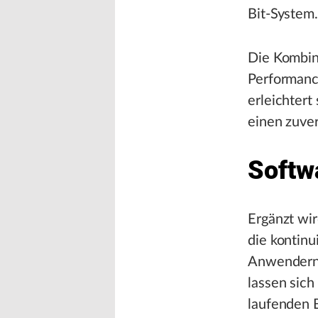
Bit-System.
Die Kombin
Performance
erleichtert
einen zuver
Softw
Ergänzt wi
die kontinu
Anwendern 
lassen sich
laufenden B