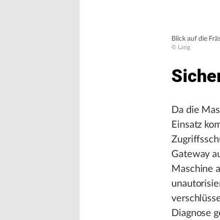
Blick auf die F
© Lang
Siche
Da die Mas
Einsatz kom
Zugriffssch
Gateway au
Maschine a
unautorisie
verschlüss
Diagnose g