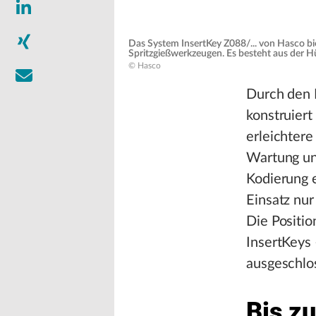
Das System InsertKey Z088/... von Hasco bi
Spritzgießwerkzeugen. Es besteht aus der Hü
© Hasco
Durch den 
konstruiert
erleichtere
Wartung und
Kodierung e
Einsatz nur
Die Positio
InsertKeys
ausgeschlo
Bis z