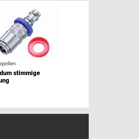
Heißkanalverteiler
tzgießen
Ein Standard für 
dum stimmige
Vielfalt
ung