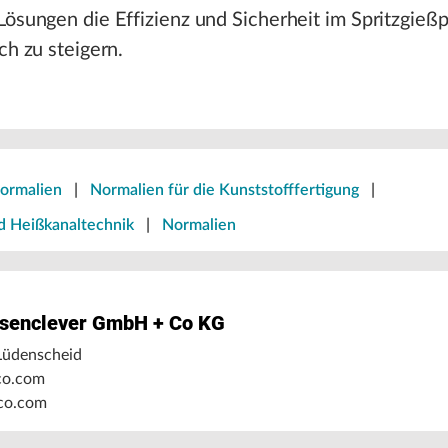
Lösungen die Effizienz und Sicherheit im Spritzgieß
ch zu steigern.
Normalien
|
Normalien für die Kunststofffertigung
|
d Heißkanaltechnik
|
Normalien
enclever GmbH + Co KG
Lüdenscheid
co.com
co.com