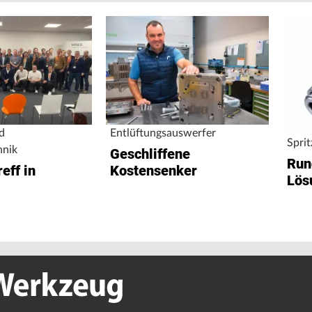
Entlüftungsauswerfer
d
Spri
hnik
Geschliffene
Run
Kostensenker
eff in
Lös