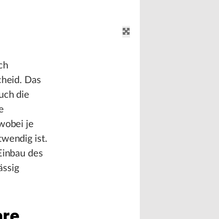
ch
cheid. Das
uch die
e
wobei je
wendig ist.
Einbau des
ässig
are