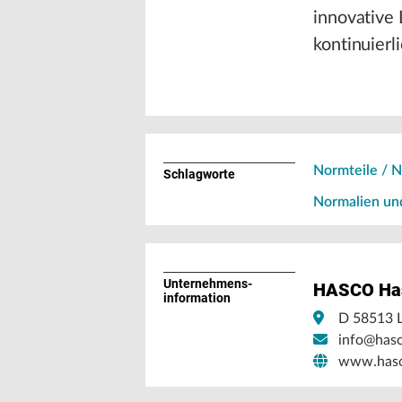
innovative 
kontinuierli
Normteile / 
Schlagworte
Normalien un
Unternehmens­
HASCO Has
information
D 58513 
info@has
www.has