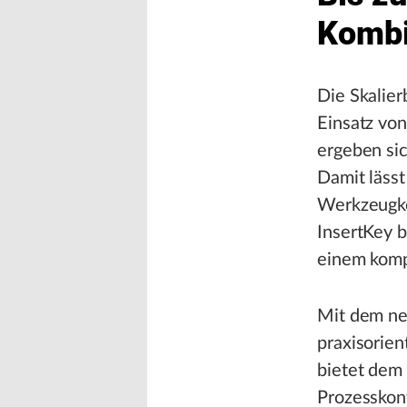
Kombi
Die Skalier
Einsatz von
ergeben sic
Damit lässt
Werkzeugko
InsertKey b
einem komp
Mit dem ne
praxisorie
bietet dem 
Prozesskont