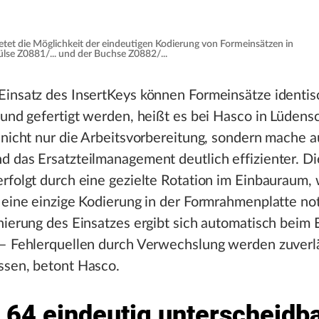
etet die Möglichkeit der eindeutigen Kodierung von Formeinsätzen in
lse Z0881/... und der Buchse Z0882/...
Einsatz des InsertKeys können Formeinsätze identis
 und gefertigt werden, heißt es bei Hasco in Lüdens
 nicht nur die Arbeitsvorbereitung, sondern mache a
 das Ersatzteilmanagement deutlich effizienter. Di
rfolgt durch eine gezielte Rotation im Einbauraum, 
 eine einzige Kodierung in der Formrahmenplatte not
nierung des Einsatzes ergibt sich automatisch beim 
 – Fehlerquellen durch Verwechslung werden zuverl
ssen, betont Hasco.
u 64 eindeutig unterscheidb