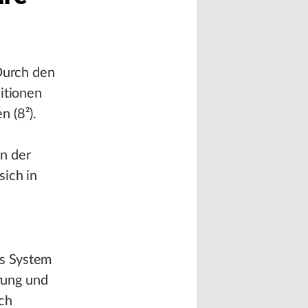
 Durch den
itionen
n (8²).
n der
sich in
as System
erung und
rch