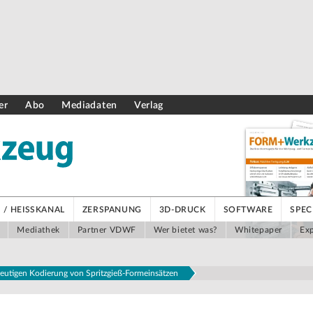
er
Abo
Mediadaten
Verlag
/ HEISSKANAL
ZERSPANUNG
3D-DRUCK
SOFTWARE
SPEC
Mediathek
Partner VDWF
Wer bietet was?
Whitepaper
Exp
deutigen Kodierung von Spritzgieß-Formeinsätzen