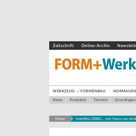
Zeitschrift
Online-Archiv
Newslett
WERKZEUG- / FORMENBAU
NORMALIEN 
News
Produkte
Termine
Grundlagen
Home
InsertKey Z088/... von Hasco zur ein