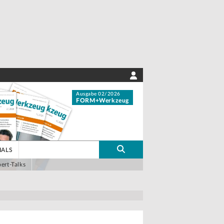
Ausgabe 02/2026
FORM+Werkzeug
IALS
ert-Talks