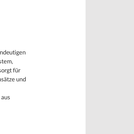
indeutigen
stem,
orgt für
nsätze und
 aus