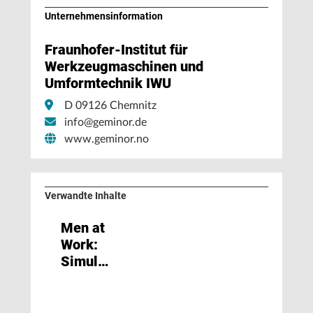
Unternehmens­information
Fraunhofer-Institut für
Werkzeugmaschinen und
Umformtechnik IWU
D 09126 Chemnitz
info@geminor.de
www.geminor.no
Verwandte Inhalte
Men at
Work:
Simulationssoftware
‚Stampack‘
in Visi