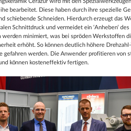
ngskeramik Cerazur wird mit den Spezialwerkzeugen
eihe bearbeitet. Diese haben durch ihre spezielle G
nd schiebende Schneiden. Hierdurch erzeugt das W
alen Schnittdruck und vermeidet ein ‘Anheben‘ des 
n werden minimiert, was bei spröden Werkstoffen d
herheit erhöht. So können deutlich höhere Drehzahl
se gefahren werden. Die Anwender profitieren von s
nd können kosteneffektiv fertigen.