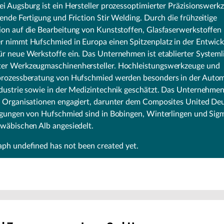
i Augsburg ist ein Hersteller prozessoptimierter Präzisionswerk
ende Fertigung und Friction Stir Welding. Durch die frühzeitige
ion auf die Bearbeitung von Kunststoffen, Glasfaserwerkstoffen
r nimmt Hufschmied in Europa einen Spitzenplatz in der Entwic
r neue Werkstoffe ein. Das Unternehmen ist etablierter Systeml
er Werkzeugmaschinenhersteller. Hochleistungswerkzeuge und
prozessberatung von Hufschmied werden besonders in der Autom
dustrie sowie in der Medizintechnik geschätzt. Das Unternehmen 
n Organisationen engagiert, darunter dem Composites United Deu
tigungen von Hufschmied sind in Bobingen, Winterlingen und Sig
hwäbischen Alb angesiedelt.
raph
undefined
has not been created yet.