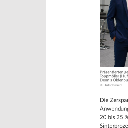
Präsentierten g
Toppmöller (Huf
Dennis Oldenbu
© Hufschmied
Die Zerspan
Anwendunge
20 bis 25 
Sinterproze