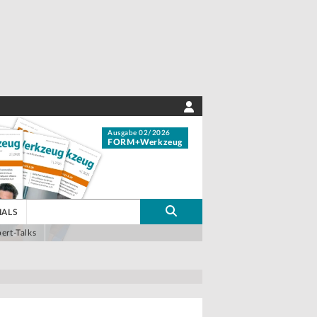
Ausgabe 02/2026
FORM+Werkzeug
IALS
ert-Talks