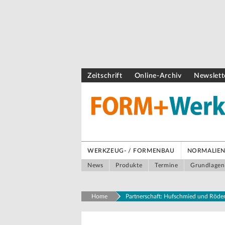
Zeitschrift
Online-Archiv
Newslett
WERKZEUG- / FORMENBAU
NORMALIEN 
News
Produkte
Termine
Grundlagen
Home
Partnerschaft: Hufschmied und Röders