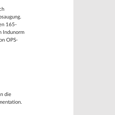
ch
bsaugung.
ßen 165-
n Indunorm
von OPS-
n die
mentation.