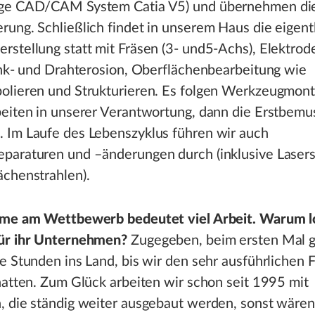
ige CAD/CAM System Catia V5) und übernehmen d
ung. Schließlich findet in unserem Haus die eigent
stellung statt mit Fräsen (3- und5-Achs), Elektrod
enk- und Drahterosion, Oberflächenbearbeitung wie
olieren und Strukturieren. Es folgen Werkzeugmon
beiten in unserer Verantwortung, dann die Erstbemu
 Im Laufe des Lebenszyklus führen wir auch
paraturen und –änderungen durch (inklusive Lase
ächenstrahlen).
hme am Wettbewerb bedeutet viel Arbeit. Warum l
ür ihr Unternehmen?
Zugegeben, beim ersten Mal 
e Stunden ins Land, bis wir den sehr ausführlichen
hatten. Zum Glück arbeiten wir schon seit 1995 mit
, die ständig weiter ausgebaut werden, sonst wären