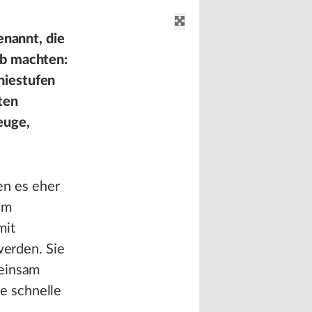
enannt, die
rb machten:
hiestufen
ten
euge,
n es eher
em
mit
werden. Sie
meinsam
e schnelle