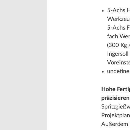
5-Achs H
Werkzeug
5-Achs F
fach Wer
(300 Kg 
Ingersol
Voreinste
undefine
Hohe Ferti
präzisiere
Spritzgieß
Projektplan
Außerdem k