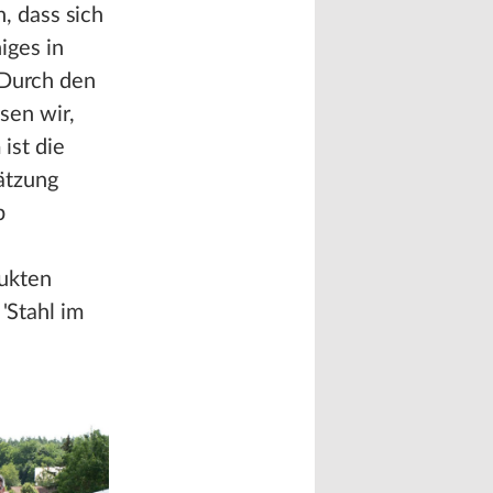
, dass sich
iges in
 Durch den
sen wir,
ist die
ätzung
b
ukten
'Stahl im
1
/
2