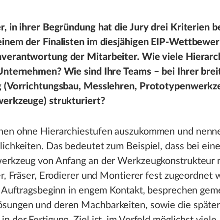
, in ihrer Begründung hat die Jury drei Kriterien b
einem der Finalisten im diesjähigen EIP-Wettbewe
verantwortung der Mitarbeiter. Wie viele Hierarc
 Unternehmen? Wie sind Ihre Teams – bei Ihrer brei
g (Vorrichtungsbau, Messlehren, Prototypenwerkz
werkzeuge) strukturiert?
hen ohne Hierarchiestufen auszukommen und nenne
ichkeiten. Das bedeutet zum Beispiel, dass bei ein
werkzeug von Anfang an der Werkzeugkonstrukteur 
er, Fräser, Erodierer und Montierer fest zugeordnet 
ab Auftragsbeginn in engem Kontakt, besprechen ge
sungen und deren Machbarkeiten, sowie die später