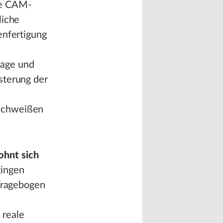
ie CAM-
liche
enfertigung
tage und
sterung der
rschweißen
ohnt sich
gingen
 Fragebogen
 reale