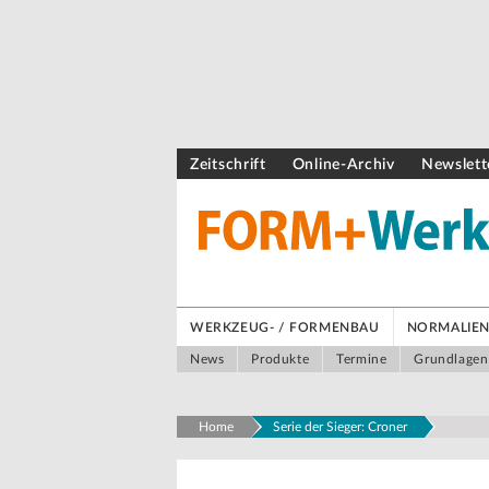
Zeitschrift
Online-Archiv
Newslett
WERKZEUG- / FORMENBAU
NORMALIEN 
News
Produkte
Termine
Grundlagen
Home
Serie der Sieger: Croner