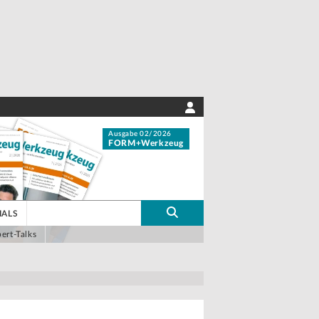
Ausgabe 02/2026
FORM+Werkzeug
IALS
ert-Talks