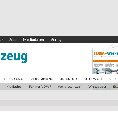
er
Abo
Mediadaten
Verlag
/ HEISSKANAL
ZERSPANUNG
3D-DRUCK
SOFTWARE
SPEC
Mediathek
Partner VDWF
Wer bietet was?
Whitepaper
Exp