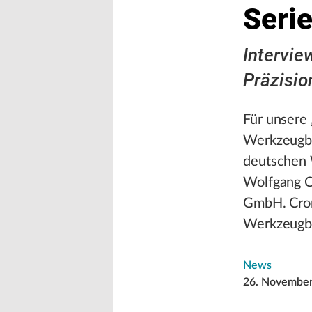
Serie
Intervie
Präzisi
Für unsere 
Werkzeugba
deutschen 
Wolfgang C
GmbH. Cron
Werkzeugba
News
26. Novembe