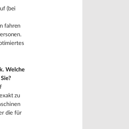
uf (bei
n fahren
Personen.
ptimiertes
rk. Welche
 Sie?
f
exakt zu
aschinen
r die für