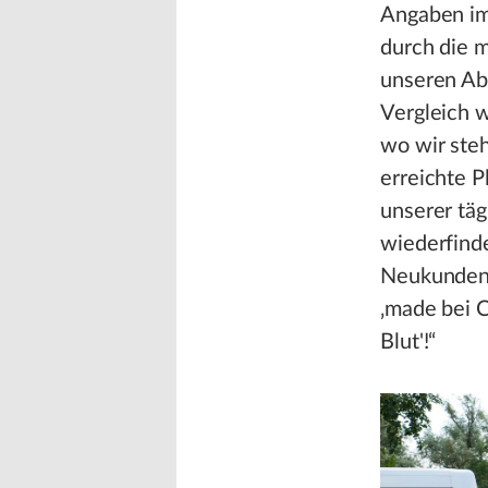
Angaben im
durch die 
unseren Abl
Vergleich 
wo wir ste
erreichte 
unserer tä
wiederfind
Neukunden 
‚made bei C
Blut'!“