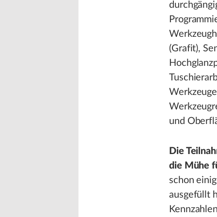
durchgäng
Programmier
Werkzeugher
(Grafit), S
Hochglanzp
Tuschierar
Werkzeuge.
Werkzeugre
und Oberfl
Die Teilna
die Mühe f
schon einig
ausgefüllt 
Kennzahlen