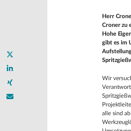
Herr Croner
Croner zu 
Hohe Eigen
gibt es im
Aufstellun
Spritzgieß
Wir versuc
Verantwortl
Spritzgieß
Projektleit
alle sind 
Werkzeuglö