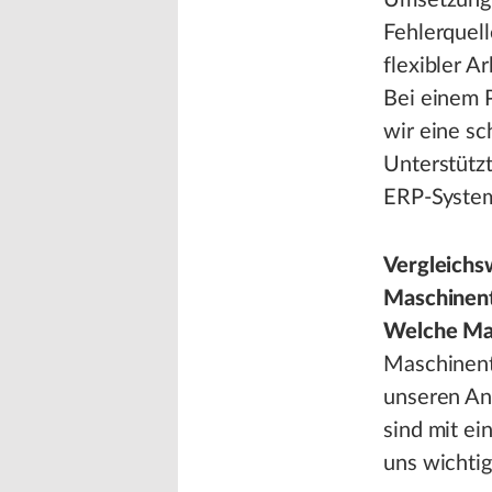
Umsetzung i
Fehlerquell
flexibler Ar
Bei einem 
wir eine s
Unterstützt
ERP-Syste
Vergleichs
Maschinent
Welche Mas
Maschinent
unseren An
sind mit ei
uns wichti