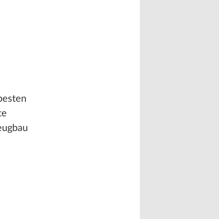
besten
te
zeugbau