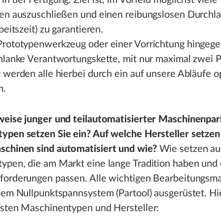
n der Fertigung. Ziel ist, im Vorfeld möglichst viele
en auszuschließen und einen reibungslosen Durchla
beitszeit) zu garantieren.
Prototypenwerkzeug oder einer Vorrichtung hingege
chlanke Verantwortungskette, mit nur maximal zwei 
 werden alle hierbei durch ein auf unsere Abläufe o
m.
weise junger und teilautomatisierter Maschinenpa
ypen setzen Sie ein? Auf welche Hersteller setzen
chinen sind automatisiert und wie?
Wie setzen au
ypen, die am Markt eine lange Tradition haben und 
forderungen passen. Alle wichtigen Bearbeitungsm
nem Nullpunktspannsystem (Partool) ausgerüstet. Hie
gsten Maschinentypen und Hersteller: