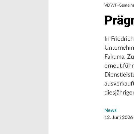
VDWF-Gemeinsc
Präg
In Friedric
Unternehme
Fakuma. Zu
erneut führ
Dienstleis
ausverkauf
diesjährig
News
12. Juni 2026