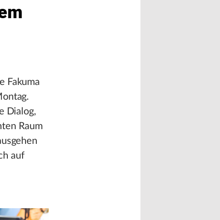
hem
ie Fakuma
Montag.
e Dialog,
chten Raum
nausgehen
ch auf