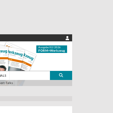
Ausgabe 02/2026
FORM+Werkzeug
IALS
ert-Talks