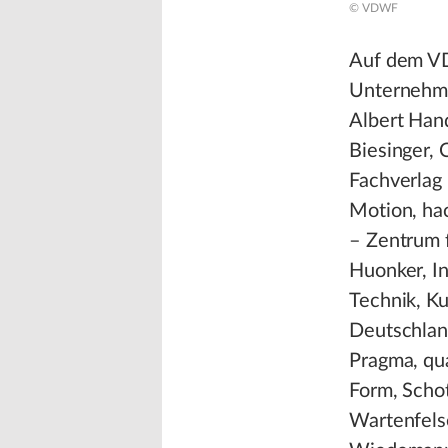
© VDWF
Auf dem VD
Unternehm
Albert Han
Biesinger,
Fachverlag
Motion, ha
– Zentrum 
Huonker, In
Technik, Ku
Deutschlan
Pragma, qu
Form, Scho
Wartenfels