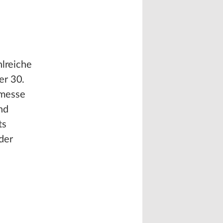
hlreiche
er 30.
hmesse
nd
ts
der