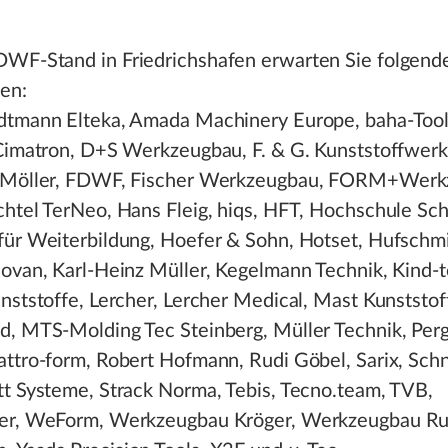
WF-Stand in Friedrichshafen erwarten Sie folgend
en:
dtmann Elteka, Amada Machinery Europe, baha-Tool
 Cimatron, D+S Werkzeugbau, F. & G. Kunststoffwerk
 Möller, FDWF, Fischer Werkzeugbau, FORM+Werk
chtel TerNeo, Hans Fleig, hiqs, HFT, Hochschule Sc
für Weiterbildung, Hoefer & Sohn, Hotset, Hufschm
ovan, Karl-Heinz Müller, Kegelmann Technik, Kind-t
nststoffe, Lercher, Lercher Medical, Mast Kunststo
d, MTS-Molding Tec Steinberg, Müller Technik, Perg
attro-form, Robert Hofmann, Rudi Göbel, Sarix, Sch
tt Systeme, Strack Norma, Tebis, Tecno.team, TVB,
er, WeForm, Werkzeugbau Kröger, Werkzeugbau Ru