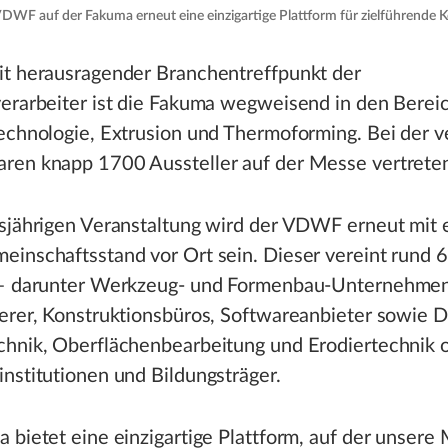
VDWF auf der Fakuma erneut eine einzigartige Plattform für zielführende
it herausragender Branchentreffpunkt der
verarbeiter ist die Fakuma wegweisend in den Berei
technologie, Extrusion und Thermoforming. Bei der 
ren knapp 1700 Aussteller auf der Messe vertrete
esjährigen Veranstaltung wird der VDWF erneut mit
einschaftsstand vor Ort sein. Dieser vereint rund 
 – darunter Werkzeug- und Formenbau-Unternehmen
erer, Konstruktionsbüros, Softwareanbieter sowie Di
chnik, Oberflächenbearbeitung und Erodiertechnik 
nstitutionen und Bildungsträger.
 bietet eine einzigartige Plattform, auf der unsere 