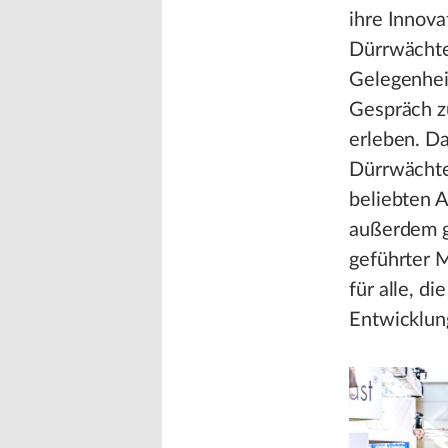
ihre Innova
Dürrwächt
Gelegenhei
Gespräch z
erleben. Da
Dürrwächter
beliebten 
außerdem g
geführter 
für alle, d
Entwicklun