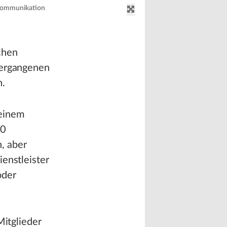
 Kommunikation
chen
vergangenen
n.
 einem
60
, aber
enstleister
oder
Mitglieder