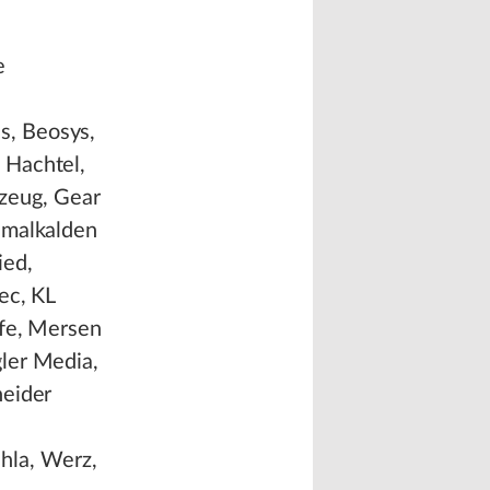
e
s, Beosys,
 Hachtel,
zeug, Gear
hmalkalden
ied,
ec, KL
ffe, Mersen
ler Media,
neider
hla, Werz,