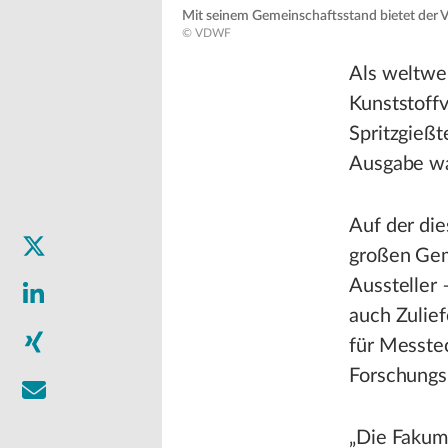
Mit seinem Gemeinschaftsstand bietet der 
© VDWF
Als weltwe
Kunststoff
Spritzgieß
Ausgabe wa
Auf der di
großen Gem
Aussteller
auch Zulief
für Messte
Forschungsi
„Die Fakuma