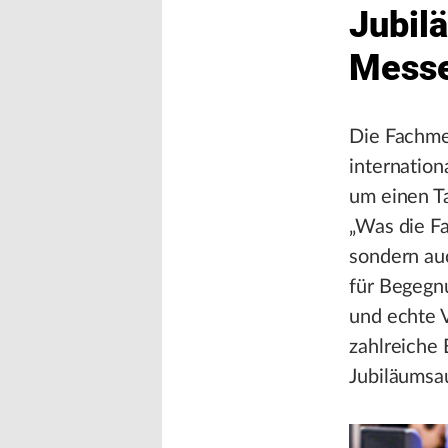
Jubil
Mess
Die Fachmes
internatio
um einen T
„Was die Fa
sondern au
für Begegn
und echte 
zahlreiche
Jubiläumsa