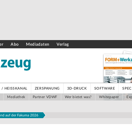
er
Abo
Mediadaten
Verlag
/ HEISSKANAL
ZERSPANUNG
3D-DRUCK
SOFTWARE
SPEC
Mediathek
Partner VDWF
Wer bietet was?
Whitepaper
Exp
nd auf der Fakuma 2026