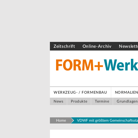
Zeitschrift
Online-Archiv
Newslett
WERKZEUG- / FORMENBAU
NORMALIEN 
News
Produkte
Termine
Grundlagen
Home
VDWF mit größtem Gemeinschaftssta