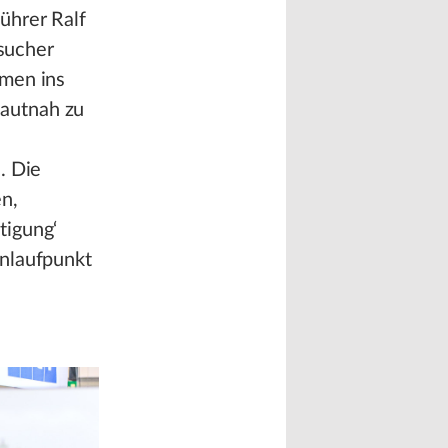
ührer Ralf
sucher
hmen ins
autnah zu
. Die
n,
tigung‘
Anlaufpunkt