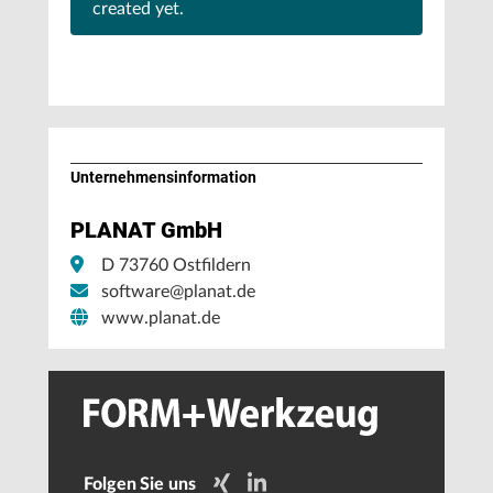
created yet.
Unternehmens­information
PLANAT GmbH
D 73760 Ostfildern
software@planat.de
www.planat.de
Folgen Sie uns