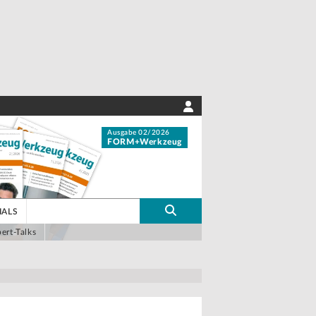
Ausgabe 02/2026
FORM+Werkzeug
IALS
ert-Talks