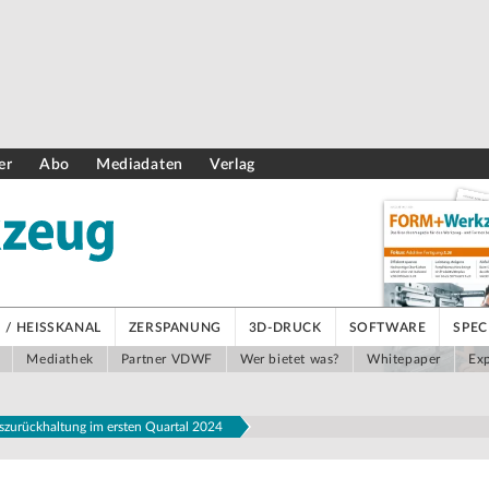
er
Abo
Mediadaten
Verlag
/ HEISSKANAL
ZERSPANUNG
3D-DRUCK
SOFTWARE
SPEC
Mediathek
Partner VDWF
Wer bietet was?
Whitepaper
Exp
onszurückhaltung im ersten Quartal 2024