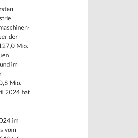
rsten
strie
maschinen-
ber der
127,0 Mio.
euen
 und im
r
0,8 Mio.
il 2024 hat
2024 im
as vom