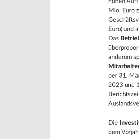
hohen Auftr
Mio. Euro z
Geschäftsv
Euro) und i
Das
Betrie
überpropor
anderem sp
Mitarbeite
per 31. Mä
2023 und 1
Berichtsze
Auslandsver
Die
Investi
dem Vorjahr