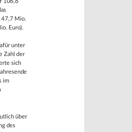
uf 106,6
das
 47,7 Mio.
o. Euro).
afür unter
e Zahl der
rte sich
Jahresende
s im
n
utlich über
ng des