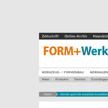
Zeitschrift
Online-Archiv
Newslett
WERKZEUG- / FORMENBAU
NORMALIEN 
News
Produkte
Termine
Grundlagen
Home
Hermle spürt die erwartete Investiti