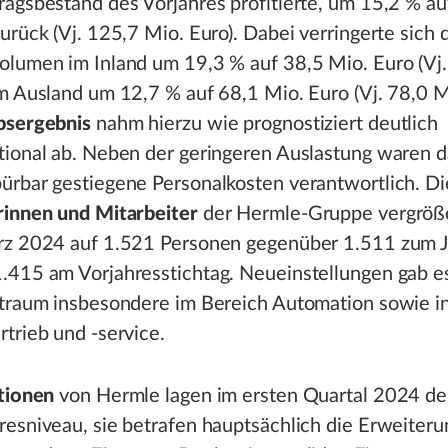
agsbestand des Vorjahres profitierte, um 15,2 % a
urück (Vj. 125,7 Mio. Euro). Dabei verringerte sich 
olumen im Inland um 19,3 % auf 38,5 Mio. Euro (Vj.
m Ausland um 12,7 % auf 68,1 Mio. Euro (Vj. 78,0 Mi
bsergebnis
nahm hierzu wie prognostiziert deutlich
tional ab. Neben der geringeren Auslastung waren d
ürbar gestiegene Personalkosten verantwortlich. Di
rinnen und Mitarbeiter
der Hermle-Gruppe vergröße
rz 2024 auf 1.521 Personen gegenüber 1.511 zum 
.415 am Vorjahresstichtag. Neueinstellungen gab e
itraum insbesondere im Bereich Automation sowie i
trieb und -service.
tionen
von Hermle lagen im ersten Quartal 2024 de
esniveau, sie betrafen hauptsächlich die Erweiteru