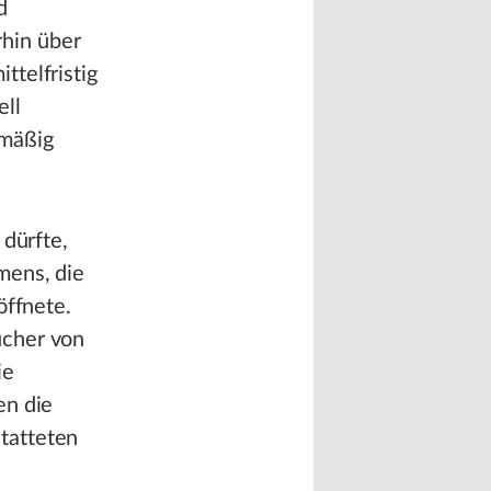
d
hin über
ttelfristig
ll
nmäßig
 dürfte,
ens, die
öffnete.
ucher von
ie
en die
tatteten