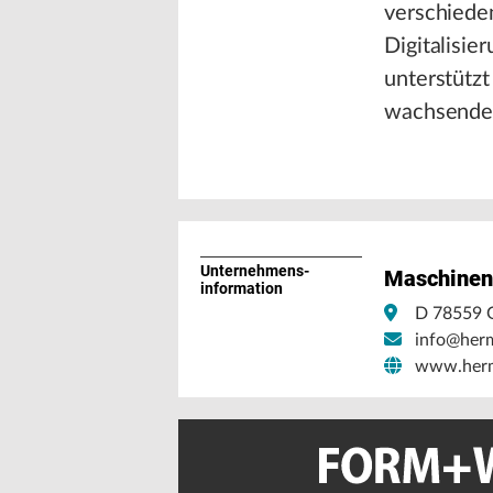
verschiede
Digitalisie
unterstütz
wachsenden
Unternehmens­
Maschinen
information
D 78559 
info@herm
www.herm