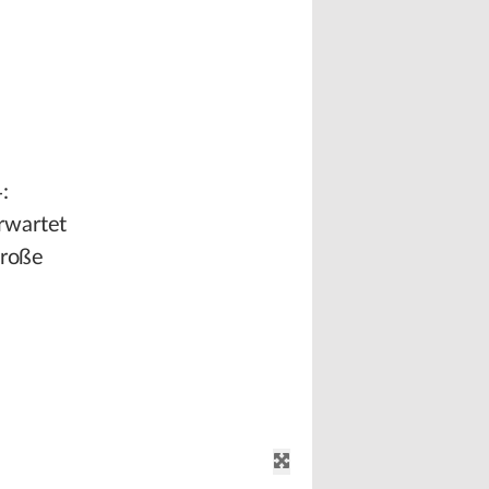
:
rwartet
große