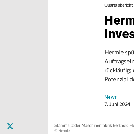
Quartalsbericht
Herml
Inve
Hermle spür
Auftragsei
rückläufig;
Potenzial 
News
7. Juni 2024
Stammsitz der Maschinenfabrik Berthold H
© Hermle