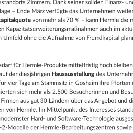
sstandorts Zimmern. Dank seiner soliden Finanz- un
age – Ende März verfügte das Unternehmen weiter
kapitalquote
von mehr als 70 % – kann Hermle die mi
n Kapazitätserweiterungsmaßnahmen auch im aktue
n Umfeld ohne die Aufnahme von Fremdkapital pla
darf für Hermle-Produkte mittelfristig hoch bleiben
 auf der diesjährigen
Hausausstellung
des Unternehm
für vier Tage am Stammsitz in Gosheim ihre Pforten 
mierten sich mehr als 2.500 Besucherinnen und Bes
 Firmen aus gut 30 Ländern über das Angebot und d
en von Hermle. Im Mittelpunkt des Interesses stand
 modernster Hard- und Software-Technologie ausges
-2-Modelle der Hermle-Bearbeitungszentren sowie