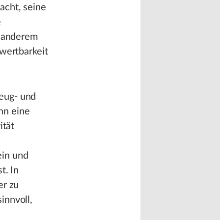
acht, seine
e
r anderem
rwertbarkeit
eug- und
nn eine
ität
ein und
t. In
er zu
innvoll,