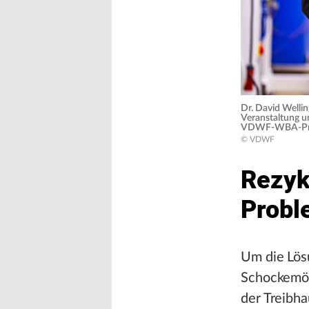
Dr. David Wellin
Veranstaltung u
VDWF-WBA-Pra
© VDWF
Rezykl
Probl
Um die Lösu
Schockemöh
der Treibha