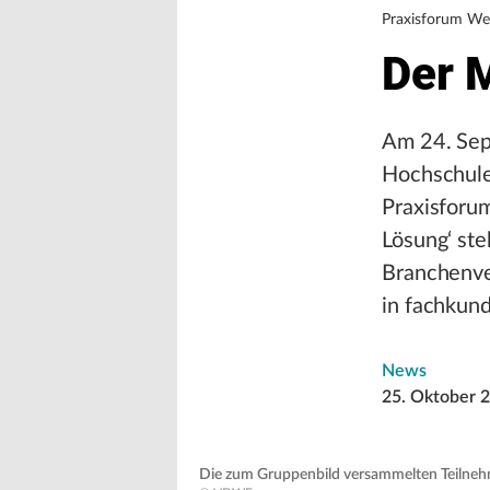
Praxisforum We
Der 
Am 24. Sep
Hochschul
Praxisforu
Lösung‘ st
Branchenve
in fachkun
News
25. Oktober 
Die zum Gruppenbild versammelten Teil