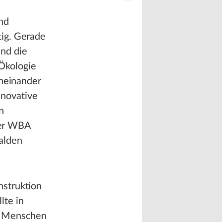
nd
tig. Gerade
nd die
Ökologie
eneinander
nnovative
n
der WBA
alden
nstruktion
lte in
n Menschen