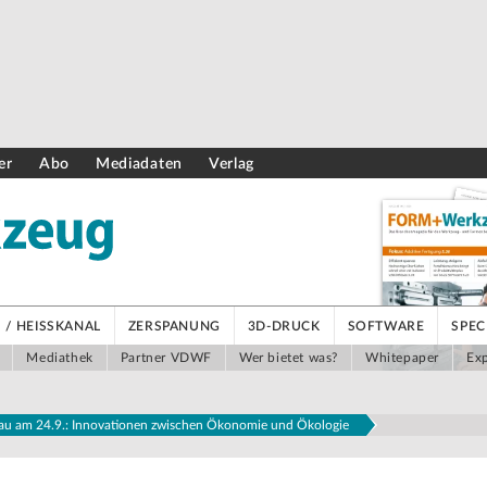
er
Abo
Mediadaten
Verlag
/ HEISSKANAL
ZERSPANUNG
3D-DRUCK
SOFTWARE
SPEC
Mediathek
Partner VDWF
Wer bietet was?
Whitepaper
Exp
 am 24.9.: Innovationen zwischen Ökonomie und Ökologie