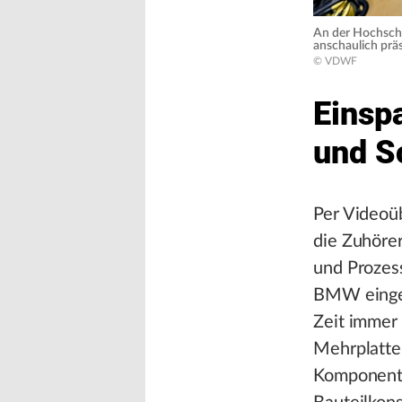
An der Hochschu
anschaulich präs
© VDWF
Einsp
und 
Per Videoü
die Zuhörer
und Prozes
BMW einges
Zeit immer 
Mehrplatte
Komponente