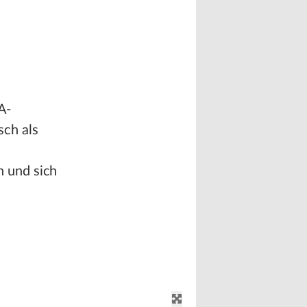
A-
ch als
e
 und sich