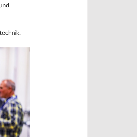
 und
technik.