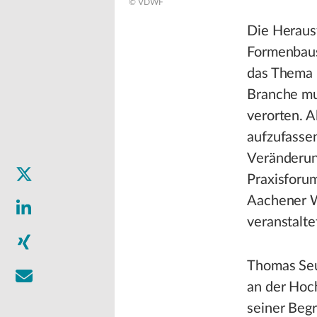
© VDWF
Die Heraus
Formenbaus
das Thema 
Branche mu
verorten. A
aufzufassen
Veränderun
Praxisfor
Aachener W
veranstalte
Thomas Seu
an der Hoc
seiner Beg