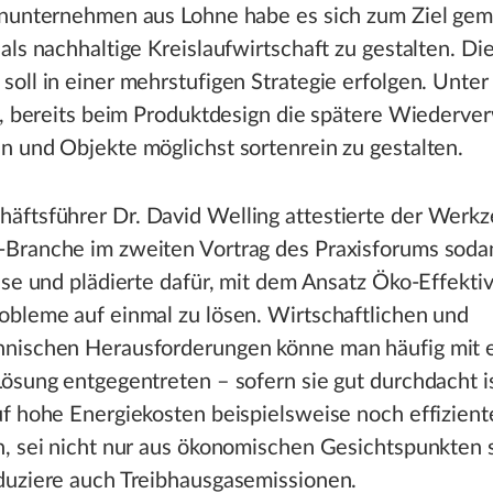
enunternehmen aus Lohne habe es sich zum Ziel gem
als nachhaltige Kreislaufwirtschaft zu gestalten. Di
oll in einer mehrstufigen Strategie erfolgen. Unte
g, bereits beim Produktdesign die spätere Wiederve
 und Objekte möglichst sortenrein zu gestalten.
ftsführer Dr. David Welling attestierte der Werkz
Branche im zweiten Vortrag des Praxisforums soda
ise und plädierte dafür, mit dem Ansatz Öko-Effektiv
obleme auf einmal zu lösen. Wirtschaftlichen und
nischen Herausforderungen könne man häufig mit 
ösung entgegentreten – sofern sie gut durchdacht is
f hohe Energiekosten beispielsweise noch effizient
, sei nicht nur aus ökonomischen Gesichtspunkten s
duziere auch Treibhausgasemissionen.