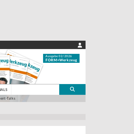
Ausgabe 02/2026
FORM+Werkzeug
IALS
ert-Talks