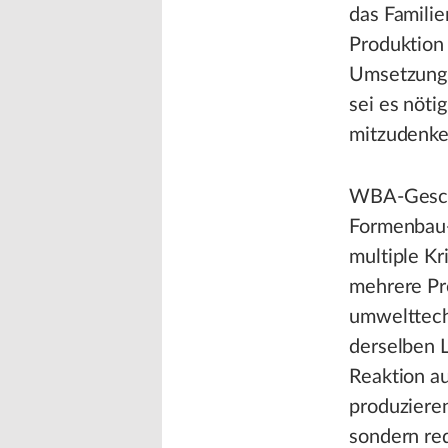
das Famili
Produktion 
Umsetzung s
sei es nöti
mitzudenken
WBA-Geschä
Formenbau-
multiple Kr
mehrere Pr
umwelttech
derselben L
Reaktion au
produzieren
sondern re