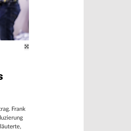
s
rag. Frank
duzierung
läuterte,