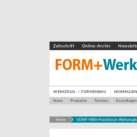
Zeitschrift
Online-Archiv
Newslett
WERKZEUG- / FORMENBAU
NORMALIEN 
News
Produkte
Termine
Grundlagen
Home
VDWF-WBA-Praxisforum Werkzeugbau