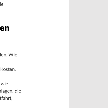
ie
len
äden. Wie
d
 Kosten,
 wie
lagen, die
tfahrt,