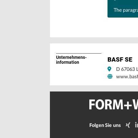
The parag
Unternehmens­
BASF SE
information
D 67063 
www.basf
Folgen Sie uns