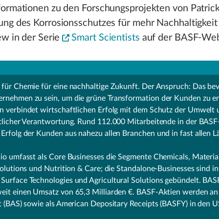
formationen zu den Forschungsprojekten von Patrick
ng des Korrosionsschutzes für mehr Nachhaltigkeit 
ew in der Serie
Smart Scientists
auf der BASF-Web
 für Chemie für eine nachhaltige Zukunft. Der Anspruch: Das be
rnehmen zu sein, um die grüne Transformation der Kunden zu e
n verbindet wirtschaftlichen Erfolg mit dem Schutz der Umwelt
ftlicher Verantwortung. Rund 112.000 Mitarbeitende in der BAS
Erfolg der Kunden aus nahezu allen Branchen und in fast allen L
io umfasst als Core Businesses die Segmente Chemicals, Material
Solutions und Nutrition & Care; die Standalone-Businesses sind i
urface Technologies und Agricultural Solutions gebündelt. BASF
eit einen Umsatz von 65,3 Milliarden €. BASF-Aktien werden an
t (BAS) sowie als American Depositary Receipts (BASFY) in den 