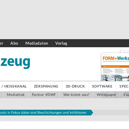
er
Abo
Mediadaten
Verlag
/ HEISSKANAL
ZERSPANUNG
3D-DRUCK
SOFTWARE
SPEC
Mediathek
Partner VDWF
Wer bietet was?
Whitepaper
Exp
utz: in Fokus dabei sind Beschichtungen und Inhibitoren