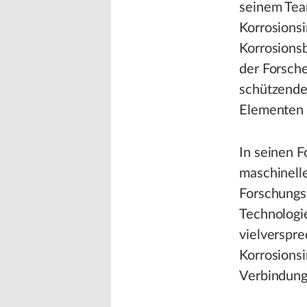
seinem Tea
Korrosionsi
Korrosionsb
der Forsche
schützenden
Elementen 
In seinen F
maschinelle
Forschungs
Technologi
vielverspr
Korrosions
Verbindung