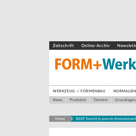
Zeitschrift
Online-Archiv
Newslett
WERKZEUG- / FORMENBAU
NORMALIEN 
News
Produkte
Termine
Grundlagen
Home
BASF forscht in puncto Korrosionssch