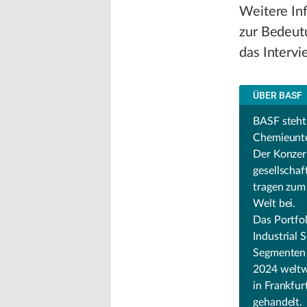
Weitere In
zur Bedeutu
das Intervi
ÜBER BASF
BASF steht
Chemieunte
Der Konzer
gesellscha
tragen zum 
Welt bei.
Das Portfol
Industrial 
Segmenten S
2024 weltw
in Frankfur
gehandelt.