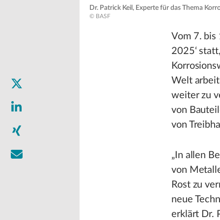
Dr. Patrick Keil, Experte für das Thema Kor
© BASF
Vom 7. bis
2025‘ statt
Korrosionsw
Welt arbei
weiter zu v
von Bautei
von Treibha
„In allen B
von Metall
Rost zu ver
neue Techn
erklärt Dr.