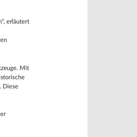
e
e
, erläutert
ven
kzeuge. Mit
istorische
. Diese
ser