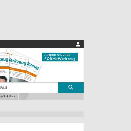
Ausgabe 02/2026
FORM+Werkzeug
IALS
ert-Talks