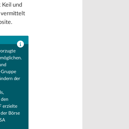
 Keil und
vermittelt
site.
vorzugte
rmöglichen.
 und
F-Gruppe
ändern der
s,
n den
 erzielte
 der Börse
USA