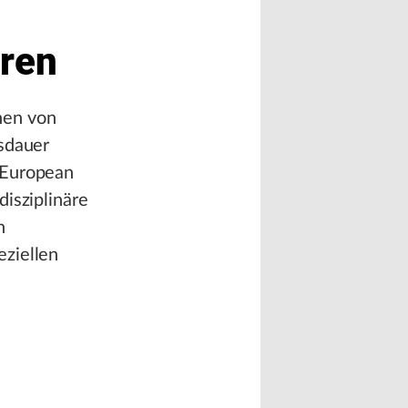
oren
nen von
nsdauer
 European
isziplinäre
n
eziellen