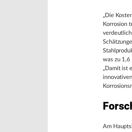
„Die Kosten
Korrosion t
verdeutlich
Schätzunge
Stahlprodu
was zu 1,6
„Damit ist 
innovative
Korrosionsm
Forsc
Am Hauptsi