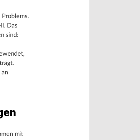
s Problems.
il. Das
n sind:
gewendet,
trägt.
 an
gen
ammen mit