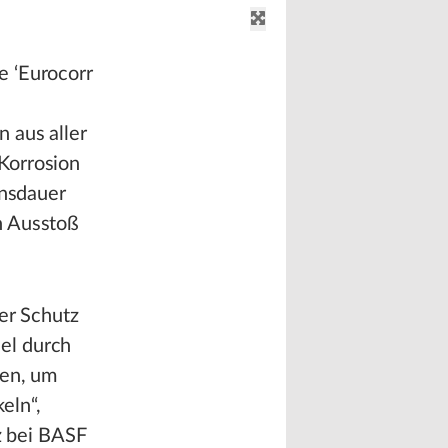
e ‘Eurocorr
 aus aller
Korrosion
ensdauer
n Ausstoß
der Schutz
el durch
ten, um
eln“,
z bei BASF