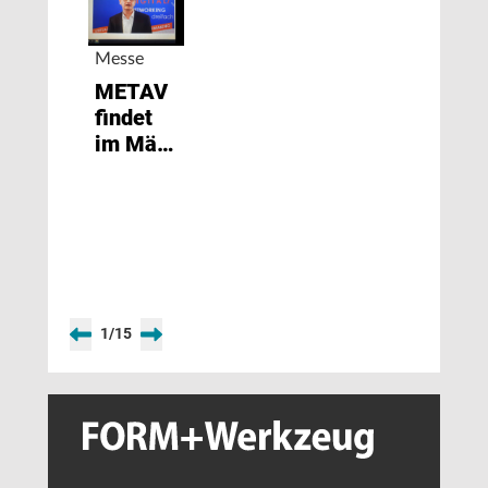
Messe
METAV
findet
im März
2021
digital
statt
1
/
15