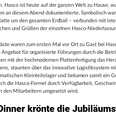
. Hasco ist heute auf der ganzen Welt zu Hause, w
ilm an diesem Abend dokumentierte. Symbolisch wan
latte um den gesamten Erdball – verbunden mit inte
hen und Grüßen der einzelnen Hasco-Niederlassu
äste waren zum ersten Mal vor Ort zu Gast bei Hasc
 Angebot für organisierte Führungen durch die Betri
ten mit der hochmodernen Plattenfertigung das Her
ns, staunten über das innovative Logistiksystem m
matischen Kleinteilelager und bekamen somit ein Ge
ich die Hasco-Formel durch Verfügbarkeit, Geschwi
n den Mitarbeitern umgesetzt wird.
Dinner krönte die Jubiläums