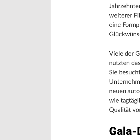
Jahrzehnten
weiterer F
eine Formp
Glückwünsc
Viele der G
nutzten das
Sie besuch
Unternehme
neuen auto
wie tagtägl
Qualität vo
Gala-