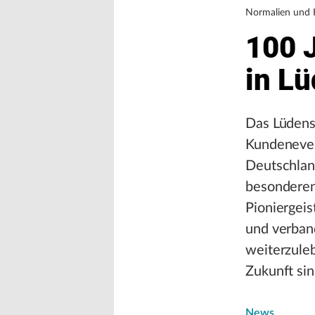
Normalien und 
100 
in L
Das Lüdens
Kundeneven
Deutschland
besonderen
Pioniergeis
und verban
weiterzuleb
Zukunft sin
News