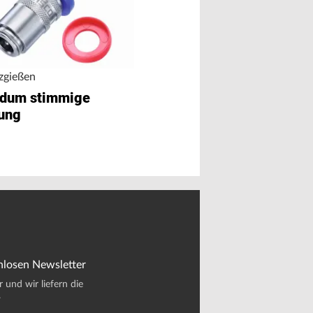
Heißkanalverteiler
tzgießen
Ein Standard für 
dum stimmige
Vielfalt
ung
nlosen Newsletter
und wir liefern die
.