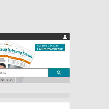
Ausgabe 02/2026
FORM+Werkzeug
IALS
ert-Talks