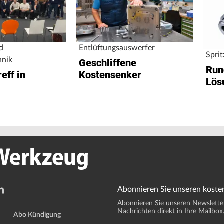
Entlüftungsauswerfer
d
Spri
hnik
Geschliffene
Run
Kostensenker
eff in
Lös
Abonnieren Sie unseren koste
Abonnieren Sie unseren Newsletter 
Nachrichten direkt in Ihre Mailbox
Abo Kündigung