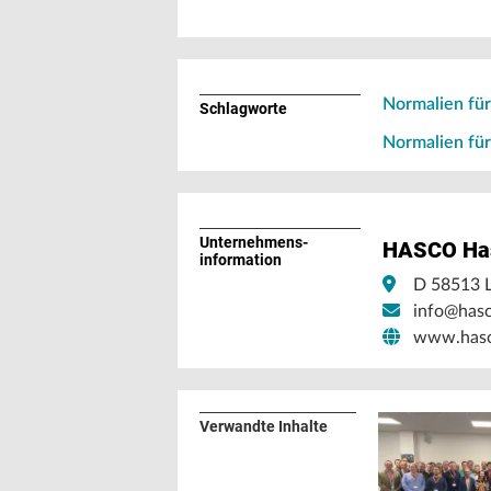
Normalien für
Schlagworte
Normalien für
Unternehmens­
HASCO Has
information
D 58513 
info@has
www.has
Verwandte Inhalte