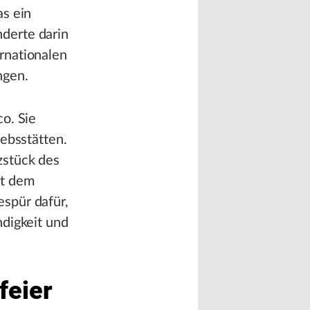
as ein
derte darin
rnationalen
ngen.
o. Sie
ebsstätten.
zstück des
it dem
spür dafür,
ndigkeit und
feier