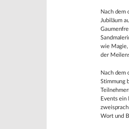
Nach dem of
Jubiläum au
Gaumenfreu
Sandmalerin
wie Magie,
der Meilens
Nach dem of
Stimmung b
Teilnehmern
Events ein
zweisprachi
Wort und B