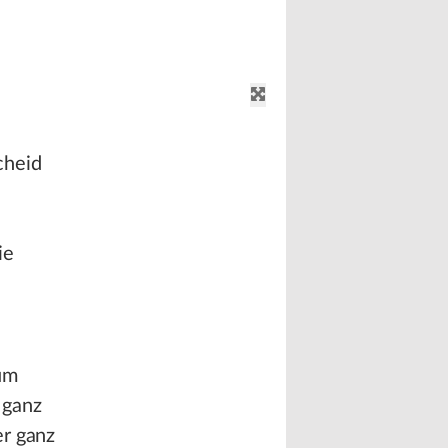
cheid
ie
um
 ganz
er ganz