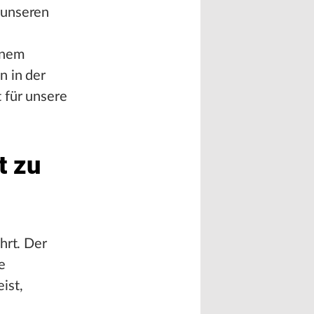
 unseren
inem
n in der
 für unsere
t zu
hrt. Der
e
ist,