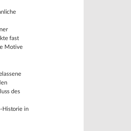
hnliche
ner
kte fast
ue Motive
gelassene
len
luss des
Historie in