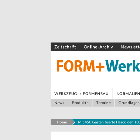
Zeitschrift
Online-Archiv
Newslett
WERKZEUG- / FORMENBAU
NORMALIEN 
News
Produkte
Termine
Grundlagen
Home
Mit 450 Gästen feierte Hasco den 10