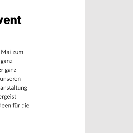
vent
. Mai zum
 ganz
er ganz
 unseren
ranstaltung
rgeist
deen für die