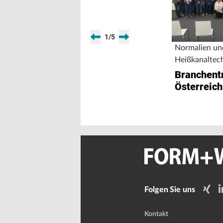
1
/
5
Normalien un
Heißkanaltec
Branchentr
Österreich
Folgen Sie uns
Kontakt