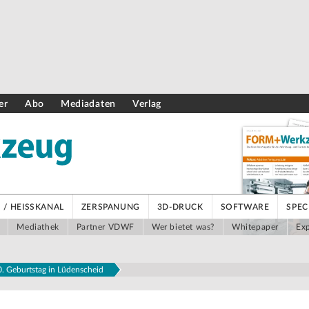
er
Abo
Mediadaten
Verlag
/ HEISSKANAL
ZERSPANUNG
3D-DRUCK
SOFTWARE
SPEC
Mediathek
Partner VDWF
Wer bietet was?
Whitepaper
Exp
0. Geburtstag in Lüdenscheid