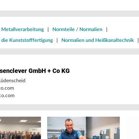
 Metallverarbeitung
|
Normteile / Normalien
|
 die Kunststofffertigung
|
Normalien und Heißkanaltechnik
enclever GmbH + Co KG
Lüdenscheid
co.com
co.com