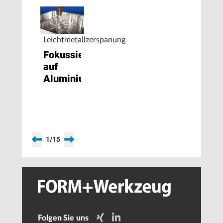
Leichtmetallzerspanung
Fokussiert
auf
Aluminium
1
/
15
Folgen Sie uns