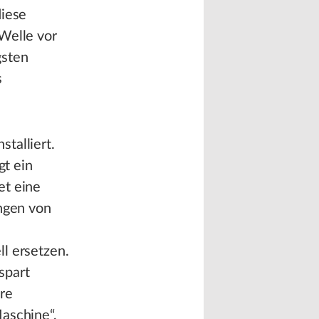
diese
Welle vor
gsten
s
talliert.
gt ein
et eine
ingen von
l ersetzen.
spart
re
aschine“,