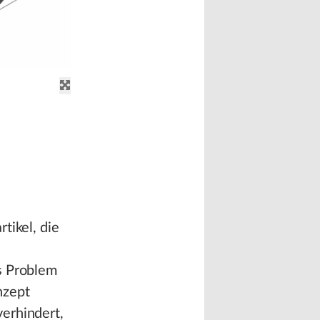
tikel, die
s Problem
nzept
erhindert,