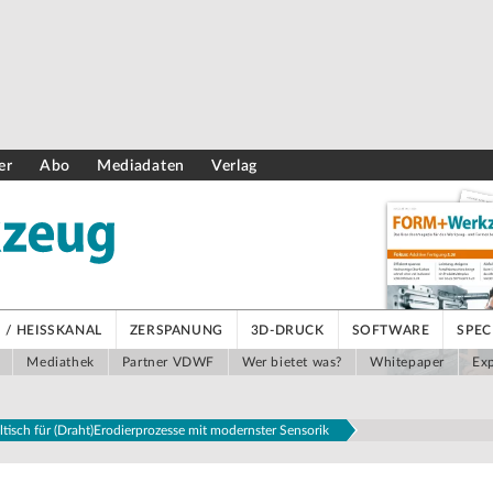
er
Abo
Mediadaten
Verlag
/ HEISSKANAL
ZERSPANUNG
3D-DRUCK
SOFTWARE
SPEC
Mediathek
Partner VDWF
Wer bietet was?
Whitepaper
Exp
tisch für (Draht)Erodierprozesse mit modernster Sensorik