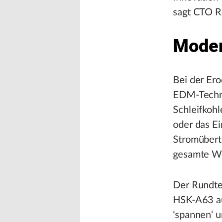
sagt CTO R
Moder
Bei der Er
EDM-Techno
Schleifkohl
oder das Ei
Stromübert
gesamte We
Der Rundte
HSK-A63 au
‘spannen‘ u