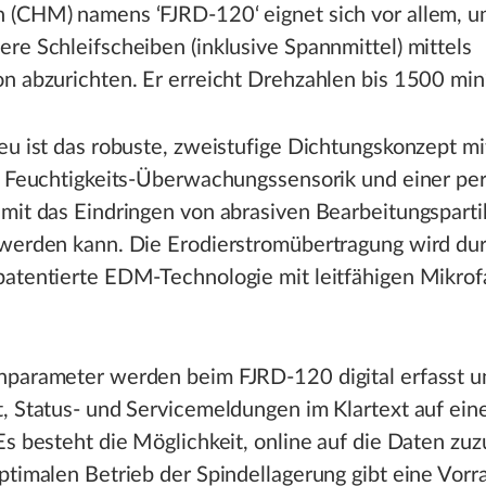
 (CHM) namens ‘FJRD-120‘ eignet sich vor allem, u
re Schleifscheiben (inklusive Spannmittel) mittels
n abzurichten. Er erreicht Drehzahlen bis 1500 min
eu ist das robuste, zweistufige Dichtungskonzept mi
er Feuchtigkeits-Überwachungssensorik und einer p
mit das Eindringen von abrasiven Bearbeitungsparti
 werden kann. Die Erodierstromübertragung wird dur
patentierte EDM-Technologie mit leitfähigen Mikrof
nparameter werden beim FJRD-120 digital erfasst u
, Status- und Servicemeldungen im Klartext auf ein
Es besteht die Möglichkeit, online auf die Daten zuz
ptimalen Betrieb der Spindellagerung gibt eine Vorr