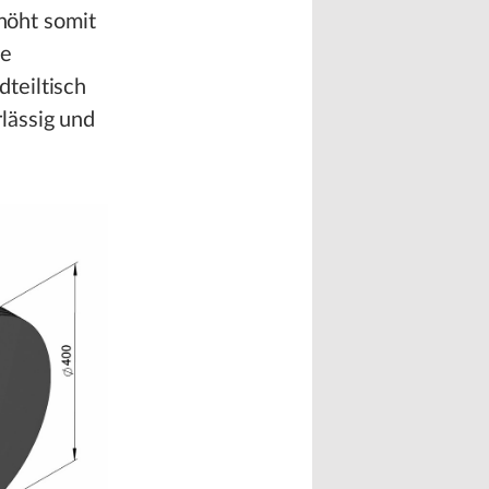
rhöht somit
ue
teiltisch
lässig und