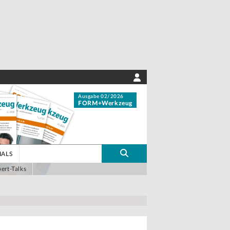
Ausgabe 02/2026
FORM+Werkzeug
IALS
ert-Talks