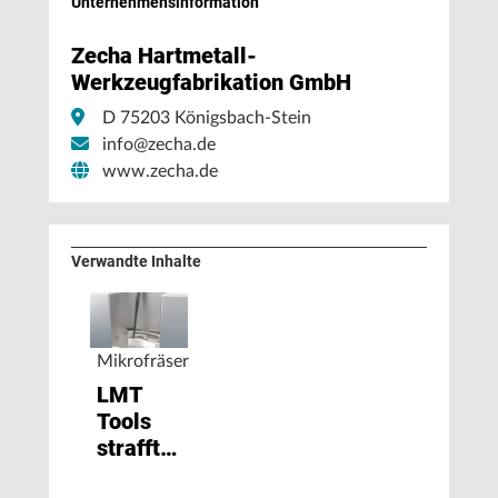
Unternehmens­information
Zecha Hartmetall-
Werkzeugfabrikation GmbH
D 75203 Königsbach-Stein
info@zecha.de
www.zecha.de
Verwandte Inhalte
Mikrofräser
LMT
Tools
strafft
die