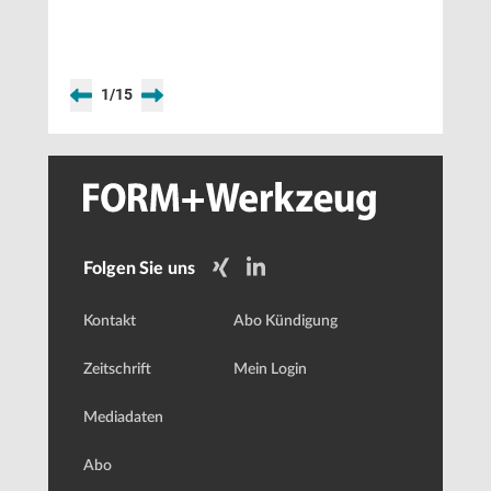
präzise
Oberflächenerfassung
1
/
15
Folgen Sie uns
Kontakt
Abo Kündigung
Zeitschrift
Mein Login
Mediadaten
Abo