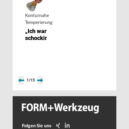
Konturnahe
Temperierung
„Ich war
schockinfiziert“
1
/
15
Folgen Sie uns