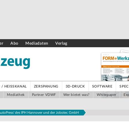
er
Abo
Mediadaten
Verlag
/ HEISSKANAL
ZERSPANUNG
3D-DRUCK
SOFTWARE
SPEC
Mediathek
Partner VDWF
Wer bietet was?
Whitepaper
Exp
'AutoPress' des IPH Hannover und der Jobotec GmbH