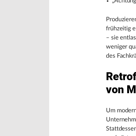
„Achtung,
Produziere
frühzeitig 
– sie entla
weniger qua
des Fachkrä
Retro
von M
Um moderns
Unternehme
Stattdessen