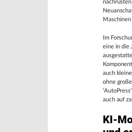
nachrüsten.
Neuanschaff
Maschinen 
Im Forschun
eine in di
ausgestatte
Komponente
auch kleine
ohne große
‘AutoPress‘
auch auf z
KI-Mo