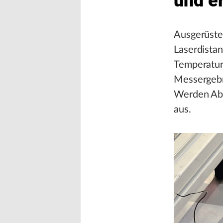
und e
Ausgerüste
Laserdista
Temperatur
Messergebn
Werden Abw
aus.