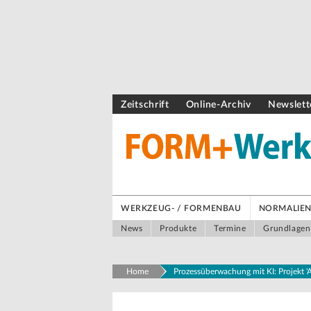
Zeitschrift
Online-Archiv
Newslett
WERKZEUG- / FORMENBAU
NORMALIEN 
News
Produkte
Termine
Grundlagen
Home
Prozessüberwachung mit KI: Projekt 