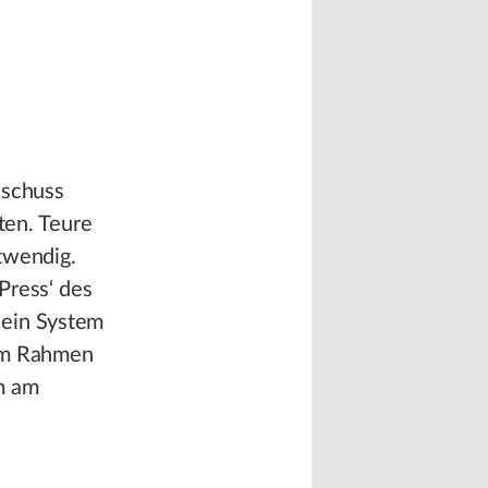
sschuss
ten. Teure
twendig.
Press‘ des
ein System
 im Rahmen
m am