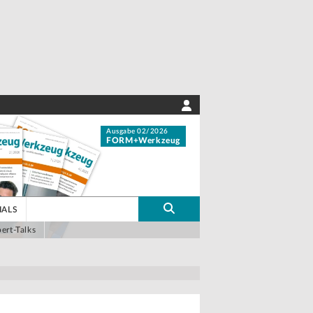
Ausgabe 02/2026
FORM+Werkzeug
IALS
ert-Talks