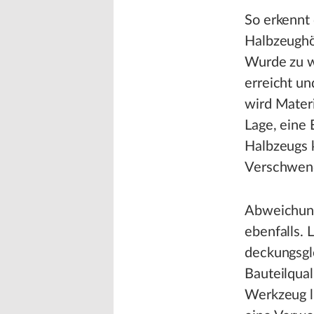
So erkennt
Halbzeughö
Wurde zu we
erreicht un
wird Materi
Lage, eine
Halbzeugs 
Verschwen
Abweichung
ebenfalls. 
deckungsgle
Bauteilqual
Werkzeug li