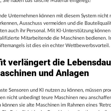
 Sie haben das falsche Material eingelegt!“
nde Unternehmen können mit diesem System nicht n
erkennen, Ausschuss vermeiden und die Bauteilqualit
sten auch ihr Personal. Mit KI-Unterstützung könne
lifizierte Mitarbeitende die Maschinen bedienen. I
ftemangels ist dies ein echter Wettbewerbsvorteil.
fit verlängert die Lebensda
aschinen und Anlagen
te Sensoren und KI nutzen zu können, müssen pro
n nicht unbedingt teure Maschinen neu anschaffe
 können sie alte Maschinen im Rahmen eines ‘Retrof