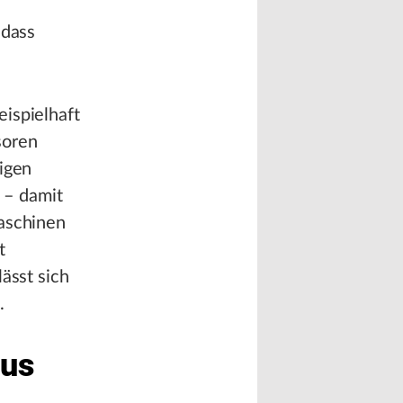
 dass
ispielhaft
soren
tigen
 – damit
Maschinen
t
ässt sich
.
aus