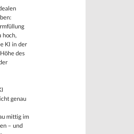
dealen
aben:
ormfüllung
u hoch,
e KI in der
e Höhe des
der
KI
icht genau
au mittig im
ren – und