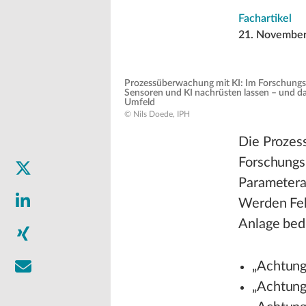
Fachartikel
21. Novembe
Prozessüberwachung mit KI: Im Forschungspr
Sensoren und KI nachrüsten lassen – und das
Umfeld
© Nils Doede, IPH
Die Prozess
Forschungsp
Parametera
Werden Fehl
Anlage bed
„Achtung
„Achtung,