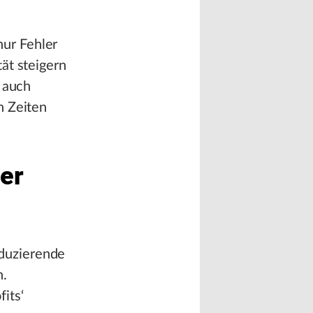
ur Fehler
ät steigern
n auch
n Zeiten
uer
duzierende
n.
its‘