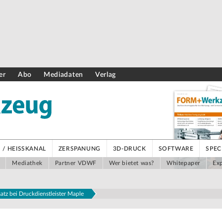
er
Abo
Mediadaten
Verlag
/ HEISSKANAL
ZERSPANUNG
3D-DRUCK
SOFTWARE
SPEC
Mediathek
Partner VDWF
Wer bietet was?
Whitepaper
Exp
tz bei Druckdienstleister Maple