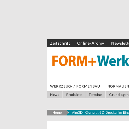
Zeitschrift
Online-Archiv
Newslett
WERKZEUG- / FORMENBAU
NORMALIEN 
News
Produkte
Termine
Grundlagen
Home
Aim3D | Granulat-3D-Drucker im Einsa