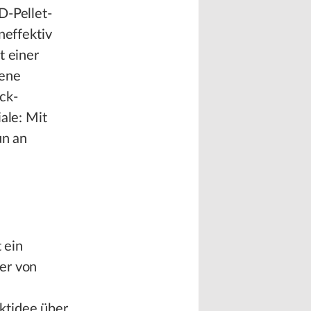
D-Pellet-
neffektiv
t einer
dene
ck-
ale: Mit
un an
 ein
er von
ktidee über