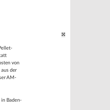
ellet-
att
osten von
 aus der
eser AM-
 in Baden-