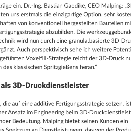
äge ein. Dr.-Ing. Bastian Gaedike, CEO Malping: „3
ten uns erstmals die einzigartige Option, sehr koste
haften von konventionell hergestellten Bauteilen mi
Fertigungsstrategie abzubilden. Die werkzeuggebun
echnik wird nun durch eine granulatbasierte 3D-Dru
rgänzt. Auch perspektivisch sehe ich weitere Potenti
geführten Voxelfill-Strategie reicht der 3D-Druck n
n des klassischen Spritzgießens heran.“
als 3D-Druckdienstleister
 die auf eine additive Fertigungsstrategie setzen, ist
her Ansatz im Engineering beim 3D-Druckdienstleist
nder Bedeutung. Malping bietet seinen Kunden ein
s Spektrum an Dienstleistungen, das von der Produ