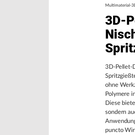
Multimaterial-
3D-P
Nisc
Spri
3D-Pellet-D
Spritzgießt
ohne Werkz
Polymere i
Diese biete
sondern auc
Anwendung 
puncto Wirt