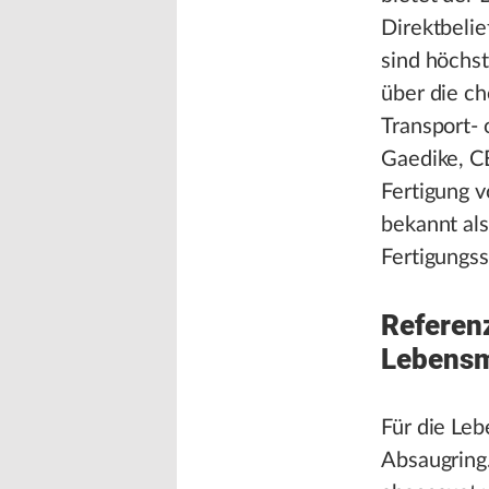
Direktbeli
sind höchs
über die ch
Transport-
Gaedike, CE
Fertigung 
bekannt als
Fertigungss
Referenz
Lebensmi
Für die Leb
Absaugring