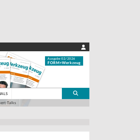
Ausgabe 02/2026
FORM+Werkzeug
IALS
ert-Talks