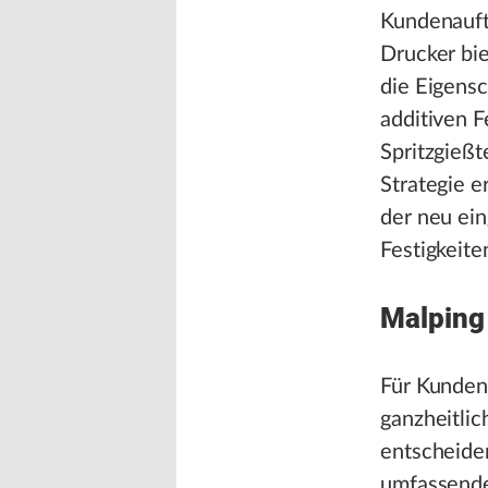
Kundenauftr
Drucker bie
die Eigensc
additiven 
Spritzgießt
Strategie e
der neu ein
Festigkeite
Malping 
Für Kunden,
ganzheitlic
entscheide
umfassende