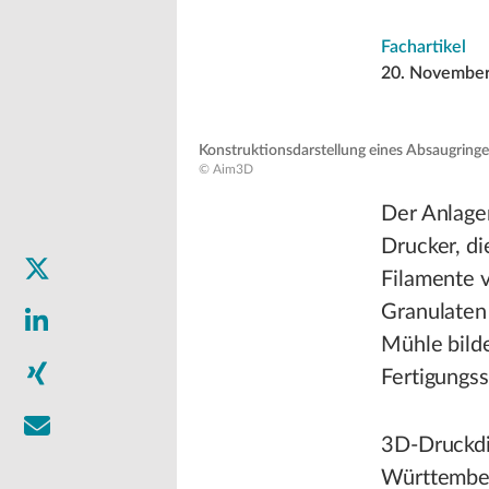
Fachartikel
20. Novembe
Konstruktionsdarstellung eines Absaugringes
© Aim3D
Der Anlage
Drucker, d
Filamente v
Granulaten
Mühle bilde
Fertigungss
3D-Druckdi
Württember