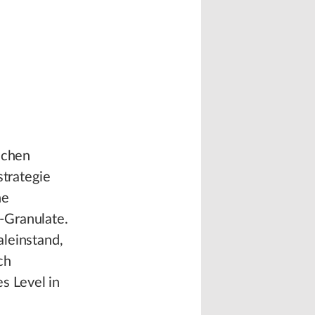
schen
strategie
ne
-Granulate.
aleinstand,
ch
s Level in