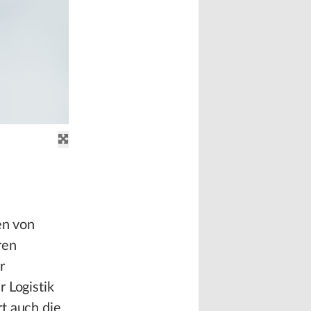
en von
ren
r
 Logistik
t auch die