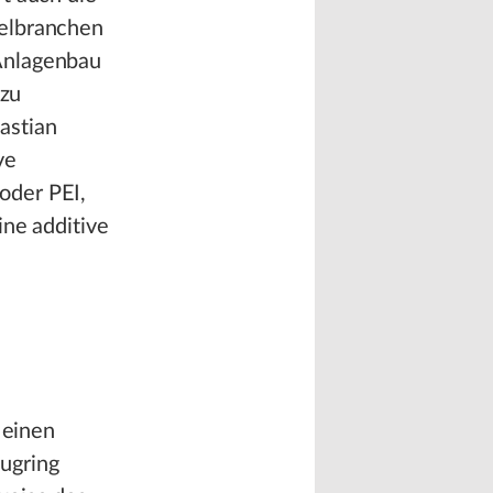
ielbranchen
Anlagenbau
 zu
astian
ve
oder PEI,
ine additive
 einen
ugring