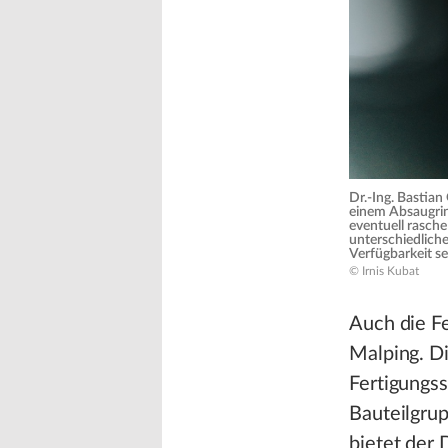
Dr.-Ing. Bastian
einem Absaugrin
eventuell rasche
unterschiedliche
Verfügbarkeit se
© Irnis Kubat
Auch die Fe
Malping. D
Fertigungss
Bauteilgrup
bietet der 