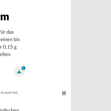
rm
für das
leinen bis
r 0,15 g
llen.
1
 so auch bei
ändischen