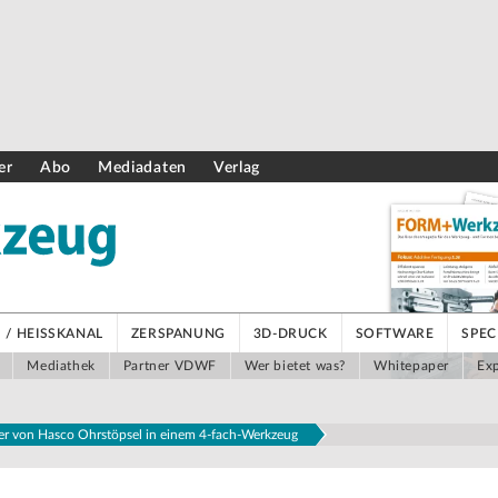
er
Abo
Mediadaten
Verlag
/ HEISSKANAL
ZERSPANUNG
3D-DRUCK
SOFTWARE
SPEC
Mediathek
Partner VDWF
Wer bietet was?
Whitepaper
Exp
ner von Hasco Ohrstöpsel in einem 4-fach-Werkzeug