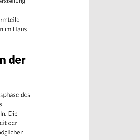
erstellung
rmteile
en im Haus
n der
fsphase des
s
ln. Die
eit der
möglichen