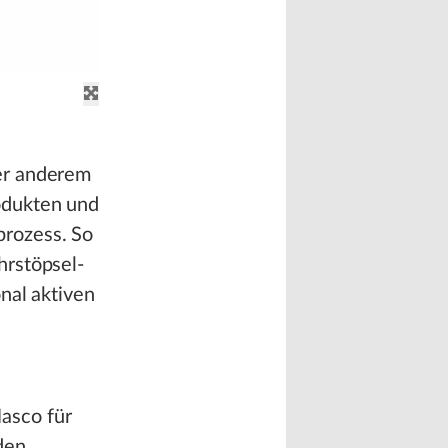
er anderem
odukten und
prozess. So
hrstöpsel-
nal aktiven
asco für
den