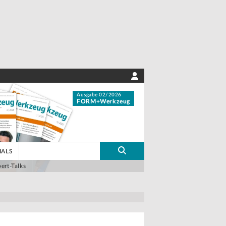
Ausgabe 02/2026
FORM+Werkzeug
IALS
ert-Talks