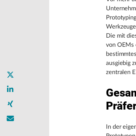
Unternehme
Prototypin
Werkzeugen
Die mit di
von OEMs o
bestimmtes 
ausgiebig z
zentralen E
Gesam
Präfe
In der eige