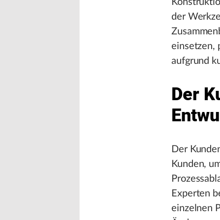
Konstruktio
der Werkzeu
Zusammenba
einsetzen, 
aufgrund ku
Der K
Entwu
Der Kunden
Kunden, um
Prozessabla
Experten be
einzelnen 