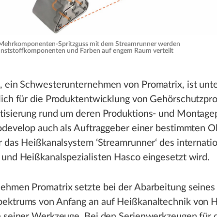
im Mehrkomponenten-Spritzguss mit dem Streamrunner werden
unststoffkomponenten und Farben auf engem Raum verteilt
, ein Schwesterunternehmen von Promatrix, ist unt
lich für die Produktentwicklung von Gehörschutzpr
tisierung rund um deren Produktions- und Montage
rodevelop auch als Auftraggeber einer bestimmten O
r das Heißkanalsystem ‘Streamrunner‘ des internatio
 und Heißkanalspezialisten Hasco eingesetzt wird.
ehmen Promatrix setzte bei der Abarbeitung seines
ektrums von Anfang an auf Heißkanaltechnik von H
n seiner Werkzeuge. Bei den Serienwerkzeugen für 