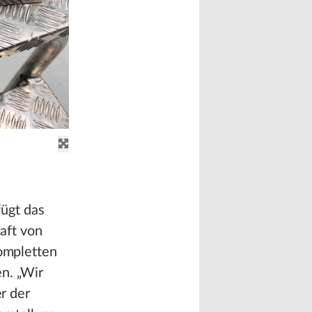
ügt das
aft von
kompletten
n. „Wir
er der