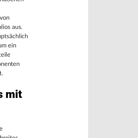
 von
ios aus.
ptsächlich
um ein
eile
ponenten
t.
s mit
te