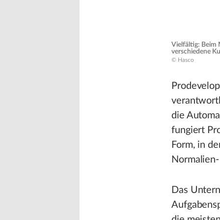
Vielfältig: Be
verschiedene K
© Hasco
Prodevelop
verantwort
die Automa
fungiert P
Form, in de
Normalien-
Das Untern
Aufgabensp
die meiste