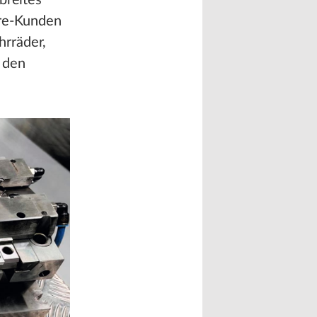
breites
ore-Kunden
hrräder,
 den