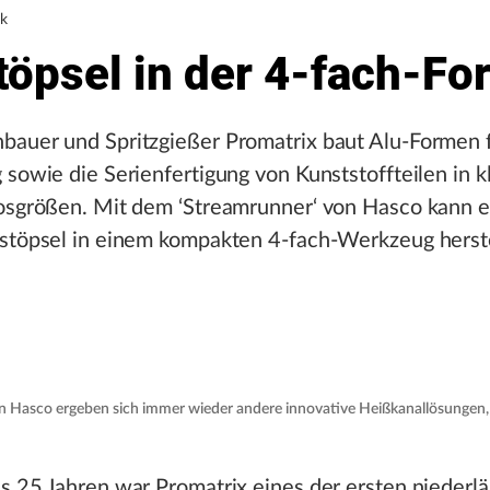
ik
töpsel in der 4-fach-Fo
bauer und Spritzgießer Promatrix baut Alu-Formen 
 sowie die Serienfertigung von Kunststoffteilen in k
Losgrößen. Mit dem ‘Streamrunner‘ von Hasco kann e
rstöpsel in einem kompakten 4-fach-Werkzeug herste
n Hasco ergeben sich immer wieder andere innovative Heißkanallösungen,
s 25 Jahren war Promatrix eines der ersten niederl