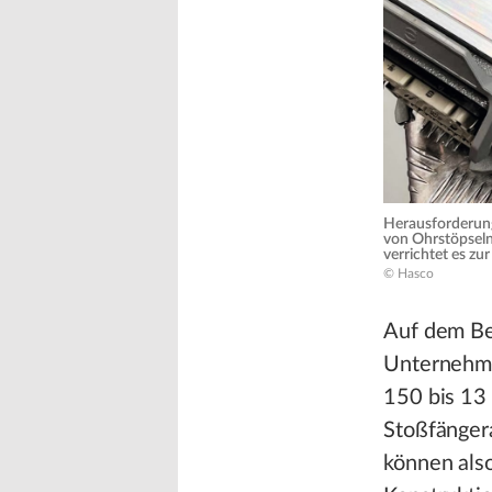
Herausforderung
von Ohrstöpseln
verrichtet es zu
© Hasco
Auf dem Be
Unternehme
150 bis 13 
Stoßfängera
können also