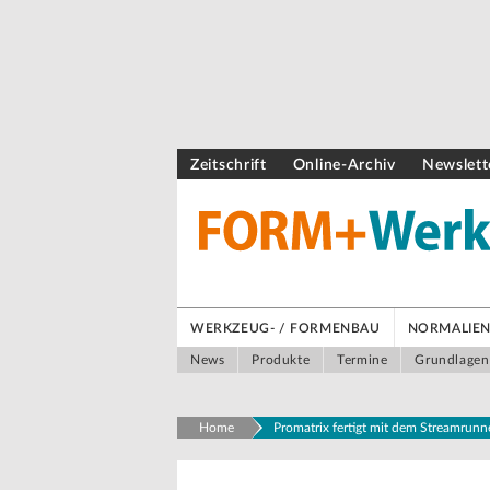
Zeitschrift
Online-Archiv
Newslett
WERKZEUG- / FORMENBAU
NORMALIEN 
News
Produkte
Termine
Grundlagen
Home
Promatrix fertigt mit dem Streamrun