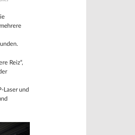
onics
ie
n mehrere
kunden.
re Reiz“,
der
n
P-Laser und
und