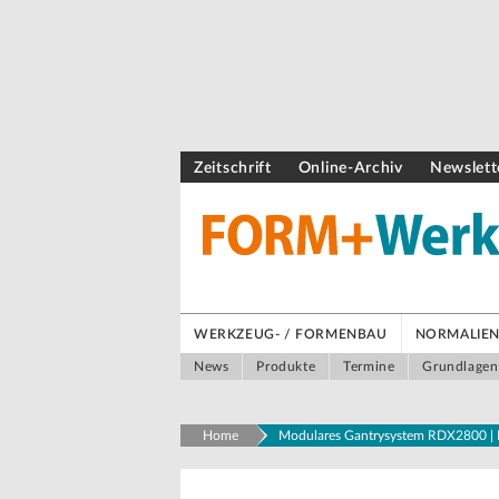
Zeitschrift
Online-Archiv
Newslett
WERKZEUG- / FORMENBAU
NORMALIEN 
News
Produkte
Termine
Grundlagen
Home
Modulares Gantrysystem RDX2800 | P