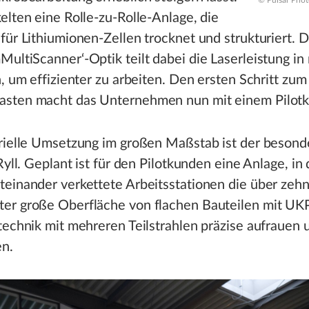
© Pulsar Phot
elten eine Rolle-zu-Rolle-Anlage, die
für Lithiumionen-Zellen trocknet und strukturiert. D
ultiScanner‘-Optik teilt dabei die Laserleistung i
n, um effizienter zu arbeiten. Den ersten Schritt zum
sten macht das Unternehmen nun mit einem Pilot
rielle Umsetzung im großen Maßstab ist der besonde
 Ryll. Geplant ist für den Pilotkunden eine Anlage, in 
einander verkettete Arbeitsstationen die über zeh
er große Oberfläche von flachen Bauteilen mit UK
technik mit mehreren Teilstrahlen präzise aufrauen 
en.