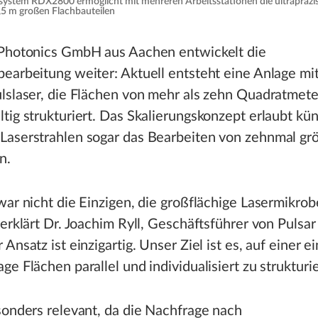
ystem RDX2800 ermöglicht mit mehreren Arbeitsstationen die ultrapräzi
,5 m großen Flachbauteilen
 Photonics GmbH aus Aachen entwickelt die
earbeitung weiter: Aktuell entsteht eine Anlage mi
lslaser, die Flächen von mehr als zehn Quadratmete
tig strukturiert. Das Skalierungskonzept erlaubt kün
Laserstrahlen sogar das Bearbeiten von zehnmal gr
n.
war nicht die Einzigen, die großflächige Lasermikro
 erklärt Dr. Joachim Ryll, Geschäftsführer von Pulsar
Ansatz ist einzigartig. Unser Ziel ist es, auf einer e
ge Flächen parallel und individualisiert zu strukturie
sonders relevant, da die Nachfrage nach