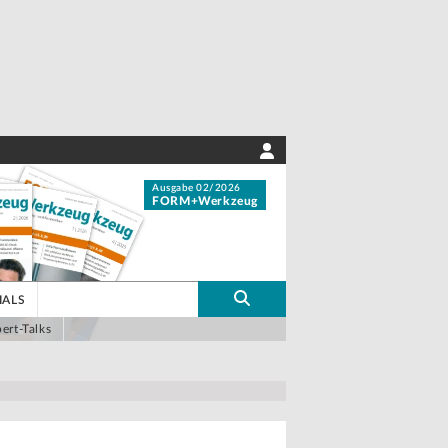
Ausgabe 02/2026
FORM+Werkzeug
IALS
ert-Talks