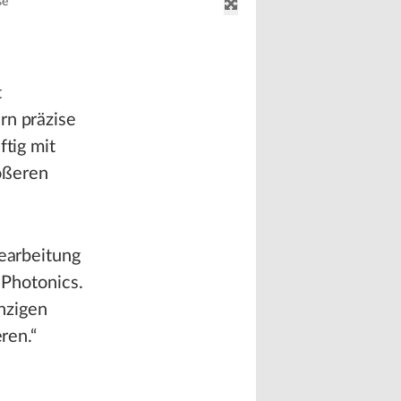
se
t
rn präzise
ftig mit
ößeren
bearbeitung
 Photonics.
inzigen
ren.“