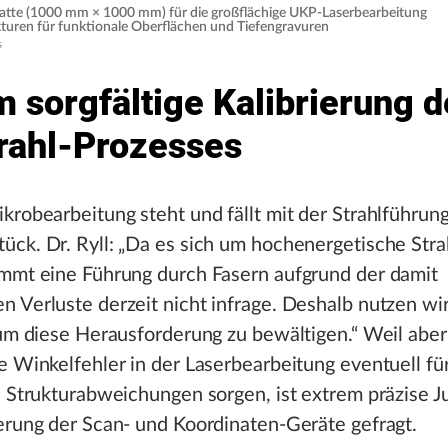
tte (1000 mm × 1000 mm) für die großflächige UKP-Laserbearbeitung
ukturen für funktionale Oberflächen und Tiefengravuren
s
m sorgfältige Kalibrierung d
trahl-Prozesses
krobearbeitung steht und fällt mit der Strahlführun
ck. Dr. Ryll: „Da es sich um hochenergetische Str
ommt eine Führung durch Fasern aufgrund der damit
 Verluste derzeit nicht infrage. Deshalb nutzen wi
 um diese Herausforderung zu bewältigen.“ Weil aber
e Winkelfehler in der Laserbearbeitung eventuell fü
e Strukturabweichungen sorgen, ist extrem präzise J
erung der Scan- und Koordinaten-Geräte gefragt.