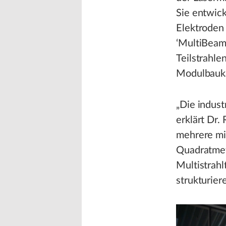
Sie entwick
Elektroden 
‘MultiBeamM
Teilstrahle
Modulbauka
„Die indust
erklärt Dr.
mehrere mit
Quadratmet
Multistrahl
strukturier