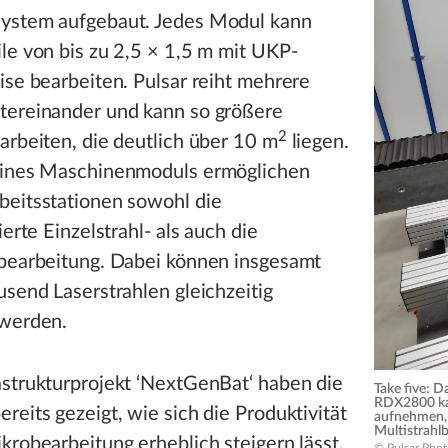
ystem aufgebaut. Jedes Modul kann
le von bis zu 2,5 × 1,5 m mit UKP-
ise bearbeiten. Pulsar reiht mehrere
tereinander und kann so größere
2
arbeiten, die deutlich über 10 m
liegen.
eines Maschinenmoduls ermöglichen
beitsstationen sowohl die
ierte Einzelstrahl- als auch die
lbearbeitung. Dabei können insgesamt
usend Laserstrahlen gleichzeitig
 werden.
astrukturprojekt ‘NextGenBat‘ haben die
Take five: 
RDX2800 ka
reits gezeigt, wie sich die Produktivität
aufnehmen, 
Multistrahlb
krobearbeitung erheblich steigern lässt.