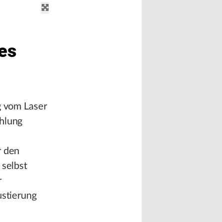
es
g vom Laser
ahlung
r den
 selbst
r
ustierung