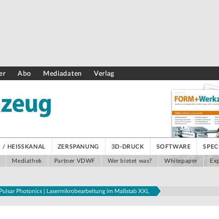
er
Abo
Mediadaten
Verlag
/ HEISSKANAL
ZERSPANUNG
3D-DRUCK
SOFTWARE
SPEC
Mediathek
Partner VDWF
Wer bietet was?
Whitepaper
Exp
ulsar Photonics | Lasermikrobearbeitung im Maßstab XXL