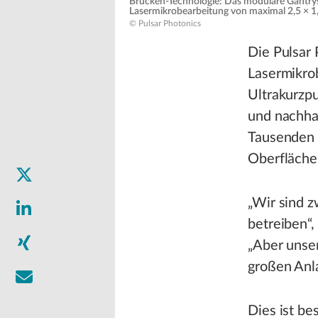
Brücken-Technologie: Das modulare Gantrys
Lasermikrobearbeitung von maximal 2,5 × 1
© Pulsar Photonics
Die Pulsar
Lasermikrob
Ultrakurzpu
und nachhal
Tausenden 
Oberfläche
„Wir sind z
betreiben“,
„Aber unser 
großen Anla
Dies ist be