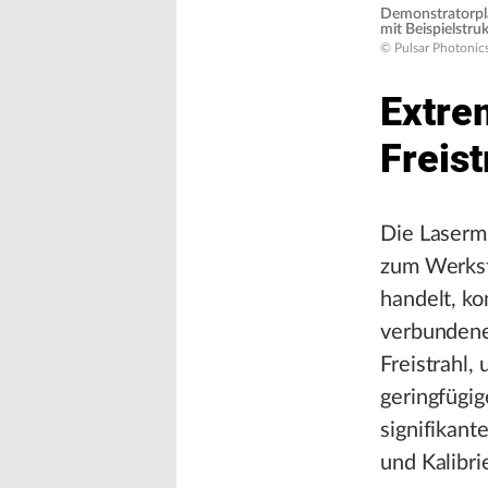
Demonstratorpla
mit Beispielstr
© Pulsar Photonic
Extre
Freis
Die Lasermi
zum Werkstü
handelt, k
verbundenen
Freistrahl,
geringfügig
signifikant
und Kalibri