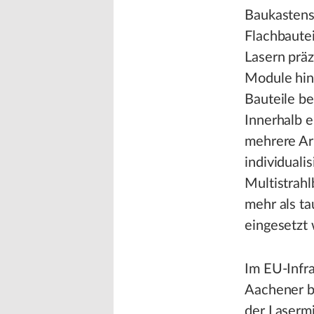
Baukastens
Flachbautei
Lasern präz
Module hin
Bauteile be
Innerhalb 
mehrere Ar
individualis
Multistrah
mehr als ta
eingesetzt
Im EU-Infr
Aachener be
der Lasermi