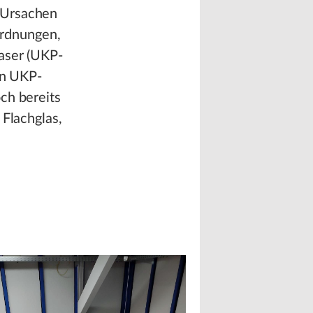
 Ursachen
ordnungen,
laser (UKP-
en UKP-
ch bereits
 Flachglas,