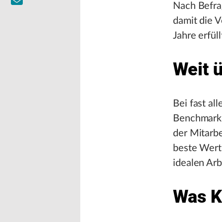
Nach Befrag
damit die 
Jahre erfüll
Weit 
Bei fast al
Benchmark, 
der Mitarbe
beste Wert 
idealen Ar
Was K