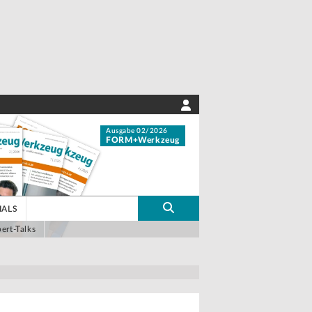
Ausgabe 02/2026
FORM+Werkzeug
IALS
ert-Talks