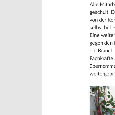
Alle Mitar
geschult. D
von der Ko
selbst behe
Eine weite
gegen den 
die Branch
Fachkräfte 
übernommen
weitergebil