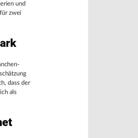
terien und
für zwei
ark
ranchen-
tschätzung
ch, dass der
ich als
net