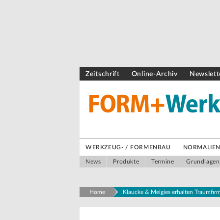
Zeitschrift
Online-Archiv
Newslett
WERKZEUG- / FORMENBAU
NORMALIEN 
News
Produkte
Termine
Grundlagen
Home
Klaucke & Meigies erhalten Traumfi