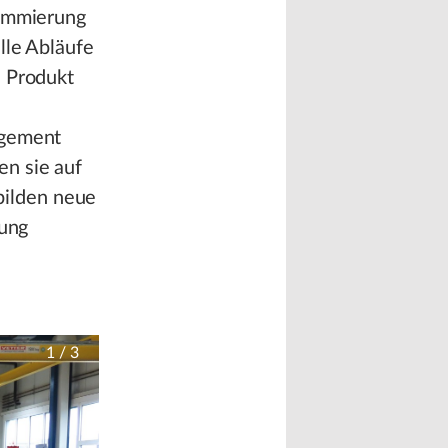
rammierung
lle Abläufe
n Produkt
agement
en sie auf
bilden neue
dung
1
/
3