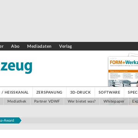
er
Abo
Mediadaten
Verlag
/ HEISSKANAL
ZERSPANUNG
3D-DRUCK
SOFTWARE
SPEC
Mediathek
Partner VDWF
Wer bietet was?
Whitepaper
Exp
rma-Award