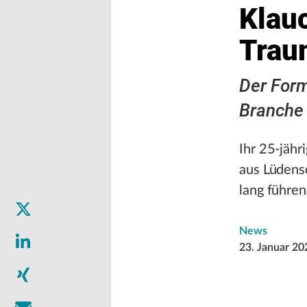
Klau
Trau
Der Form
Branche
Ihr 25-jähr
aus Lüdensc
lang führen
News
23. Januar 20